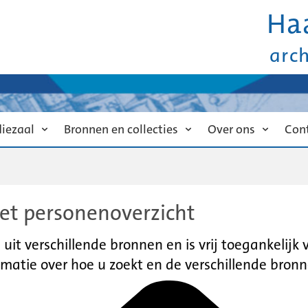
Ha
arc
diezaal
Bronnen en collecties
Over ons
Con
et personenoverzicht
it verschillende bronnen en is vrij toegankelijk
matie over hoe u zoekt en de verschillende bronn