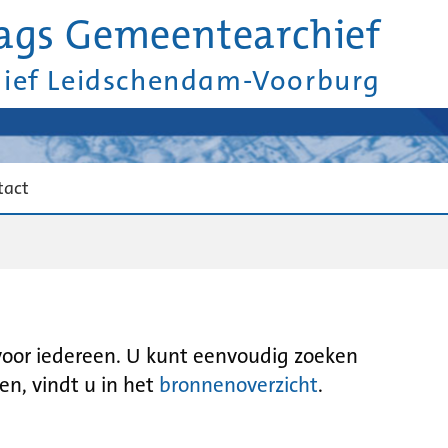
ags Gemeentearchief
hief Leidschendam-Voorburg
tact
 voor iedereen. U kunt eenvoudig zoeken
en, vindt u in het
bronnenoverzicht
.