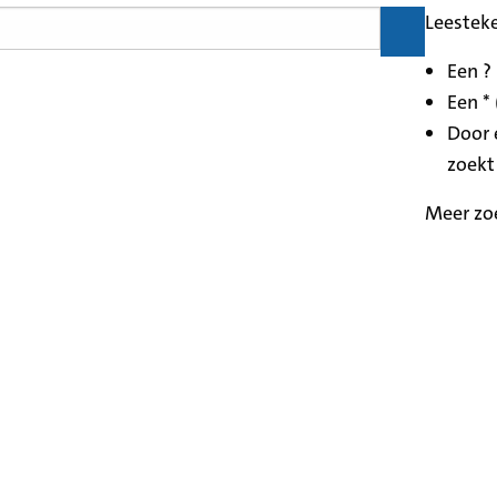
Leestek
Een ?
Een * 
Door 
zoekt
Meer zo