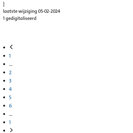
]
laatste wijziging 05-02-2024
1 gedigitaliseerd
1
...
2
3
4
5
6
...
1