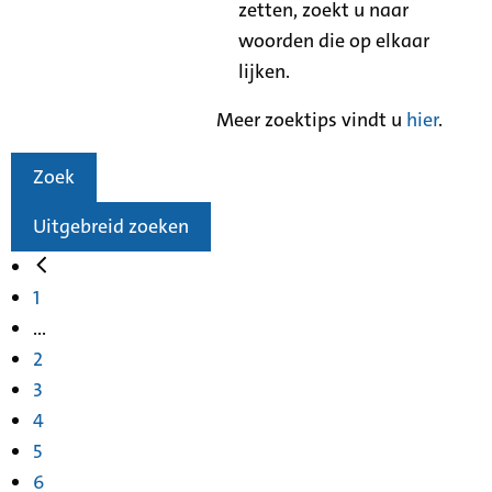
zetten, zoekt u naar
woorden die op elkaar
lijken.
Meer zoektips vindt u
hier
.
Zoek
Uitgebreid zoeken
1
...
2
3
4
5
6