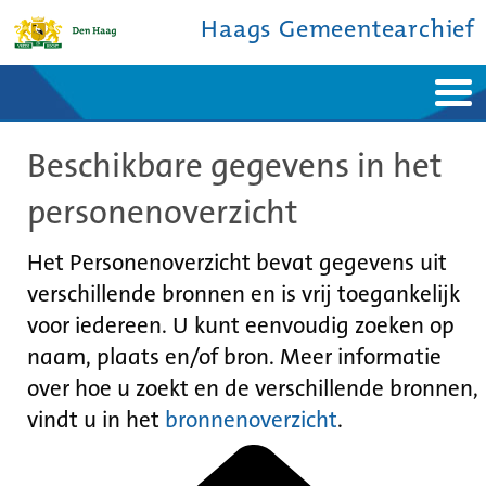
Haags Gemeentearchief
Home
Nieuws
Beschikbare gegevens in het
Ontdek de stad
De studiezaal
Bronnen en collecties
Over ons
personenoverzicht
Contact
Het Personenoverzicht bevat gegevens uit
verschillende bronnen en is vrij toegankelijk
voor iedereen. U kunt eenvoudig zoeken op
naam, plaats en/of bron. Meer informatie
over hoe u zoekt en de verschillende bronnen,
vindt u in het
bronnenoverzicht
.