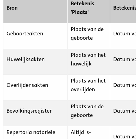
Betekenis
Bron
Betekenis
'Plaats'
Plaats van de
Geboorteakten
Datum van
geboorte
Plaats van het
Huwelijksakten
Datum van
huwelijk
Plaats van het
Overlijdensakten
Datum van
overlijden
Plaats van de
Bevolkingsregister
Datum van
geboorte
Repertoria notariële
Altijd 's-
Datum van