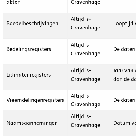
akten
Gravenhage
Altijd 's-
Boedelbeschrijvingen
Looptijd v
Gravenhage
Altijd 's-
Bedelingsregisters
De daterin
Gravenhage
Altijd 's-
Jaar van d
Lidmatenregisters
Gravenhage
dan de dat
Altijd 's-
Vreemdelingenregisters
De daterin
Gravenhage
Altijd 's-
Naamsaannemingen
Datum van
Gravenhage