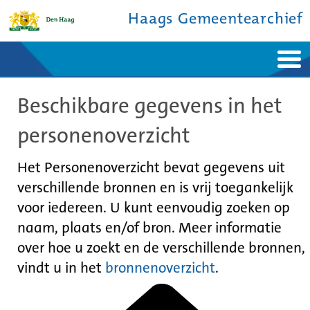
Haags Gemeentearchief
Home
Nieuws
Beschikbare gegevens in het
Ontdek de stad
De studiezaal
Bronnen en collecties
Over ons
personenoverzicht
Contact
Het Personenoverzicht bevat gegevens uit
verschillende bronnen en is vrij toegankelijk
voor iedereen. U kunt eenvoudig zoeken op
naam, plaats en/of bron. Meer informatie
over hoe u zoekt en de verschillende bronnen,
vindt u in het
bronnenoverzicht
.