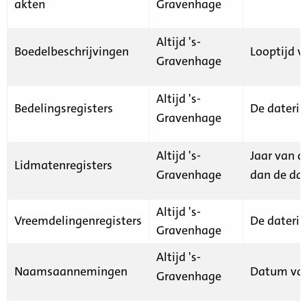
akten
Gravenhage
Altijd 's-
Boedelbeschrijvingen
Looptijd v
Gravenhage
Altijd 's-
Bedelingsregisters
De daterin
Gravenhage
Altijd 's-
Jaar van d
Lidmatenregisters
Gravenhage
dan de dat
Altijd 's-
Vreemdelingenregisters
De daterin
Gravenhage
Altijd 's-
Naamsaannemingen
Datum van
Gravenhage