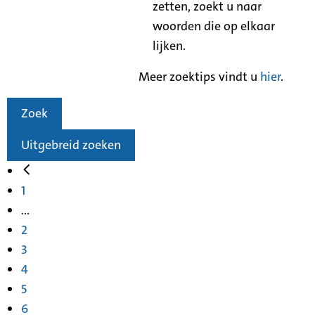
zetten, zoekt u naar
woorden die op elkaar
lijken.
Meer zoektips vindt u
hier
.
Zoek
Uitgebreid zoeken
1
...
2
3
4
5
6