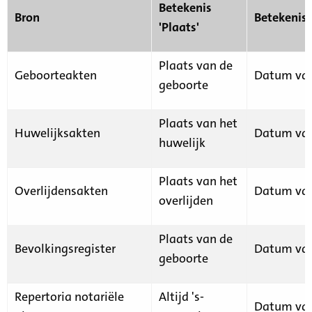
Betekenis
Bron
Betekenis
'Plaats'
Plaats van de
Geboorteakten
Datum van
geboorte
Plaats van het
Huwelijksakten
Datum van
huwelijk
Plaats van het
Overlijdensakten
Datum van
overlijden
Plaats van de
Bevolkingsregister
Datum van
geboorte
Repertoria notariële
Altijd 's-
Datum van