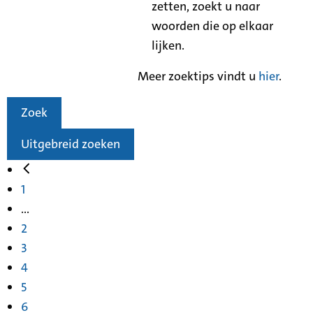
zetten, zoekt u naar
woorden die op elkaar
lijken.
Meer zoektips vindt u
hier
.
Zoek
Uitgebreid zoeken
1
...
2
3
4
5
6