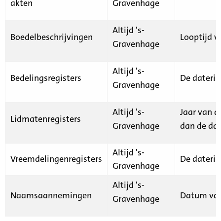
akten
Gravenhage
Altijd 's-
Boedelbeschrijvingen
Looptijd v
Gravenhage
Altijd 's-
Bedelingsregisters
De daterin
Gravenhage
Altijd 's-
Jaar van d
Lidmatenregisters
Gravenhage
dan de dat
Altijd 's-
Vreemdelingenregisters
De daterin
Gravenhage
Altijd 's-
Naamsaannemingen
Datum van
Gravenhage