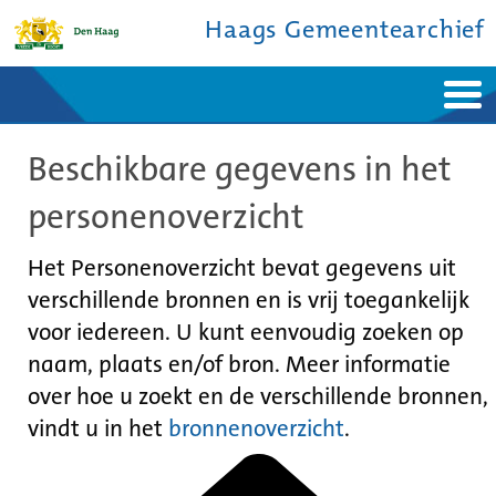
Haags Gemeentearchief
Home
Nieuws
Beschikbare gegevens in het
Ontdek de stad
De studiezaal
Bronnen en collecties
Over ons
personenoverzicht
Contact
Het Personenoverzicht bevat gegevens uit
verschillende bronnen en is vrij toegankelijk
voor iedereen. U kunt eenvoudig zoeken op
naam, plaats en/of bron. Meer informatie
over hoe u zoekt en de verschillende bronnen,
vindt u in het
bronnenoverzicht
.