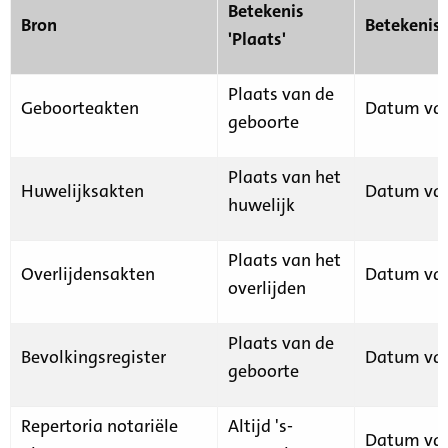
Betekenis
Bron
Betekenis
'Plaats'
Plaats van de
Geboorteakten
Datum van
geboorte
Plaats van het
Huwelijksakten
Datum van
huwelijk
Plaats van het
Overlijdensakten
Datum van
overlijden
Plaats van de
Bevolkingsregister
Datum van
geboorte
Repertoria notariële
Altijd 's-
Datum van