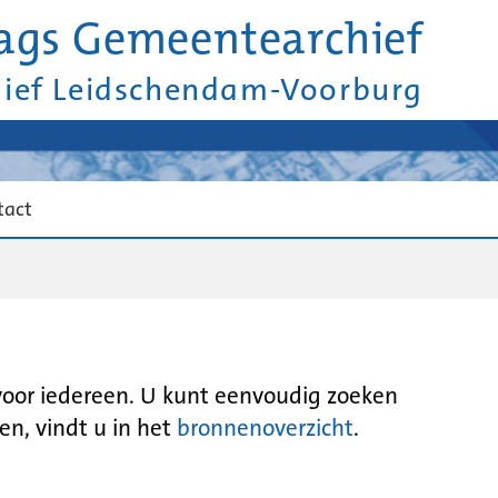
ags Gemeentearchief
hief Leidschendam-Voorburg
tact
 voor iedereen. U kunt eenvoudig zoeken
en, vindt u in het
bronnenoverzicht
.