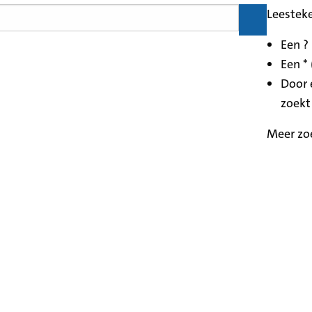
Leestek
Een ?
Een * 
Door 
zoekt
Meer zo