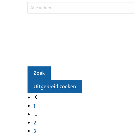
Zoek
Uitgebreid zoeken
1
...
2
3