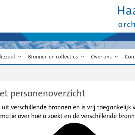
Ha
arc
diezaal
Bronnen en collecties
Over ons
Con
et personenoverzicht
it verschillende bronnen en is vrij toegankelijk
matie over hoe u zoekt en de verschillende bronn