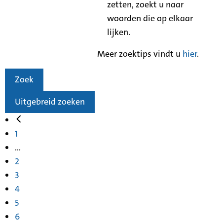
zetten, zoekt u naar
woorden die op elkaar
lijken.
Meer zoektips vindt u
hier
.
Zoek
Uitgebreid zoeken
1
...
2
3
4
5
6