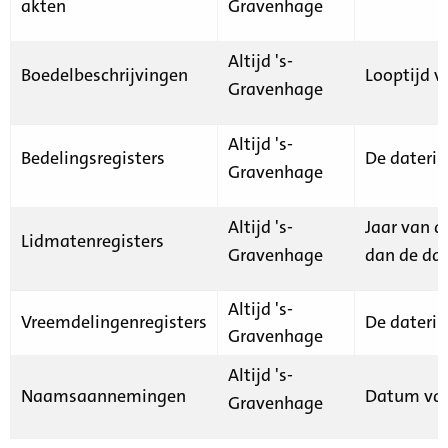
akten
Gravenhage
Altijd 's-
Boedelbeschrijvingen
Looptijd v
Gravenhage
Altijd 's-
Bedelingsregisters
De daterin
Gravenhage
Altijd 's-
Jaar van d
Lidmatenregisters
Gravenhage
dan de dat
Altijd 's-
Vreemdelingenregisters
De daterin
Gravenhage
Altijd 's-
Naamsaannemingen
Datum van
Gravenhage