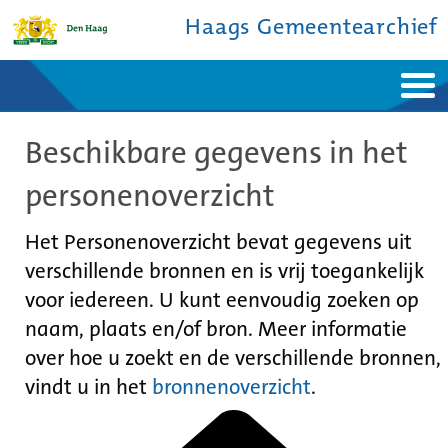
Haags Gemeentearchief
Home
Nieuws
Beschikbare gegevens in het
Ontdek de stad
De studiezaal
Bronnen en collecties
Over ons
personenoverzicht
Contact
Het Personenoverzicht bevat gegevens uit
verschillende bronnen en is vrij toegankelijk
voor iedereen. U kunt eenvoudig zoeken op
naam, plaats en/of bron. Meer informatie
over hoe u zoekt en de verschillende bronnen,
vindt u in het
bronnenoverzicht
.