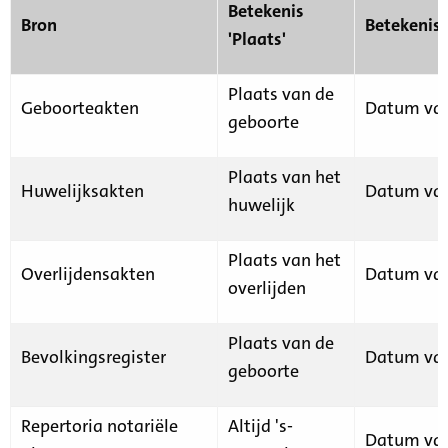
Betekenis
Bron
Betekenis
'Plaats'
Plaats van de
Geboorteakten
Datum van
geboorte
Plaats van het
Huwelijksakten
Datum van
huwelijk
Plaats van het
Overlijdensakten
Datum van
overlijden
Plaats van de
Bevolkingsregister
Datum van
geboorte
Repertoria notariële
Altijd 's-
Datum van