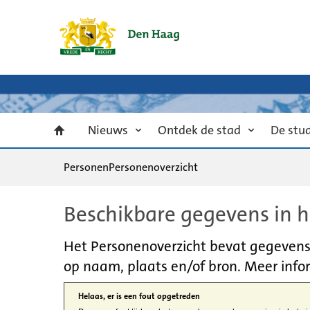
Nieuws
Ontdek de stad
De stu
Personen
Personenoverzicht
Beschikbare gegevens in h
Het Personenoverzicht bevat gegevens u
op naam, plaats en/of bron. Meer infor
Helaas, er is een fout opgetreden