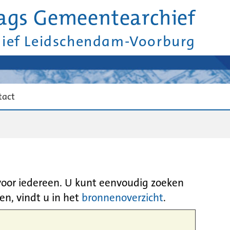
ags Gemeentearchief
hief Leidschendam-Voorburg
tact
 voor iedereen. U kunt eenvoudig zoeken
en, vindt u in het
bronnenoverzicht
.