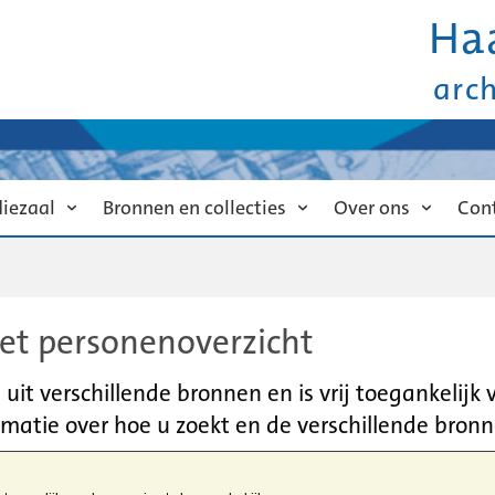
Ha
arc
diezaal
Bronnen en collecties
Over ons
Con
et personenoverzicht
it verschillende bronnen en is vrij toegankelijk
matie over hoe u zoekt en de verschillende bronn