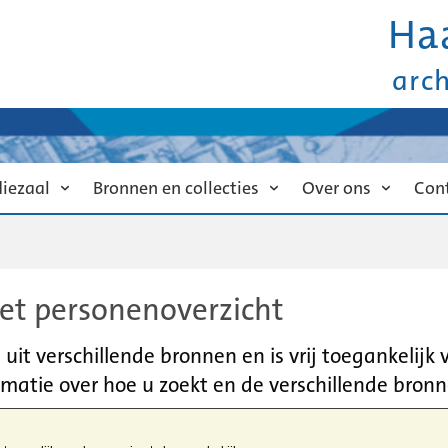
Ha
arc
diezaal
Bronnen en collecties
Over ons
Con
et personenoverzicht
it verschillende bronnen en is vrij toegankelijk
matie over hoe u zoekt en de verschillende bronn