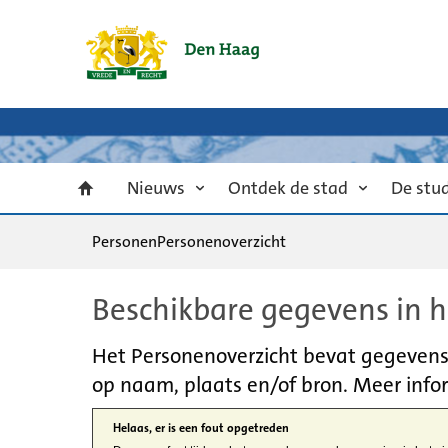
Nieuws
Ontdek de stad
De stu
Personen
Personenoverzicht
Beschikbare gegevens in h
Het Personenoverzicht bevat gegevens u
op naam, plaats en/of bron. Meer infor
Helaas, er is een fout opgetreden