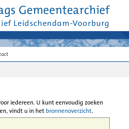
ags Gemeentearchief
hief Leidschendam-Voorburg
tact
 voor iedereen. U kunt eenvoudig zoeken
en, vindt u in het
bronnenoverzicht
.