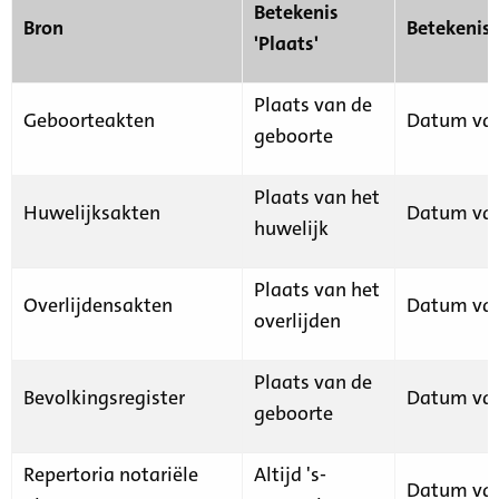
Betekenis
Bron
Betekenis
'Plaats'
Plaats van de
Geboorteakten
Datum van
geboorte
Plaats van het
Huwelijksakten
Datum van
huwelijk
Plaats van het
Overlijdensakten
Datum van
overlijden
Plaats van de
Bevolkingsregister
Datum van
geboorte
Repertoria notariële
Altijd 's-
Datum van