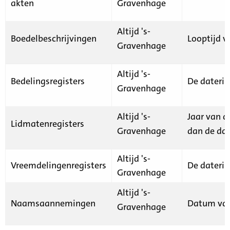
akten
Gravenhage
Altijd 's-
Boedelbeschrijvingen
Looptijd v
Gravenhage
Altijd 's-
Bedelingsregisters
De daterin
Gravenhage
Altijd 's-
Jaar van d
Lidmatenregisters
Gravenhage
dan de dat
Altijd 's-
Vreemdelingenregisters
De daterin
Gravenhage
Altijd 's-
Naamsaannemingen
Datum van
Gravenhage