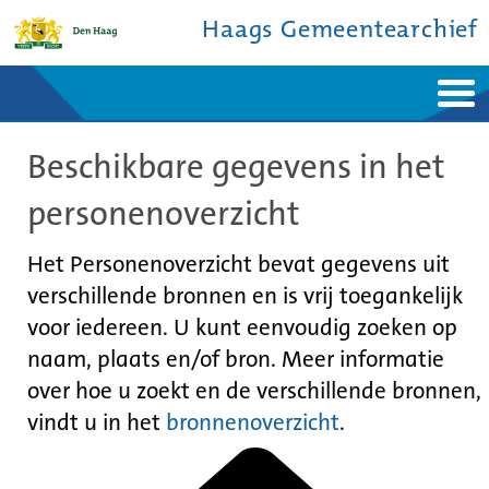
Haags Gemeentearchief
Home
Nieuws
Beschikbare gegevens in het
Ontdek de stad
De studiezaal
Bronnen en collecties
Over ons
personenoverzicht
Contact
Het Personenoverzicht bevat gegevens uit
verschillende bronnen en is vrij toegankelijk
voor iedereen. U kunt eenvoudig zoeken op
naam, plaats en/of bron. Meer informatie
over hoe u zoekt en de verschillende bronnen,
vindt u in het
bronnenoverzicht
.