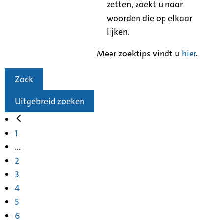
zetten, zoekt u naar
woorden die op elkaar
lijken.
Meer zoektips vindt u
hier
.
Zoek
Uitgebreid zoeken
1
...
2
3
4
5
6