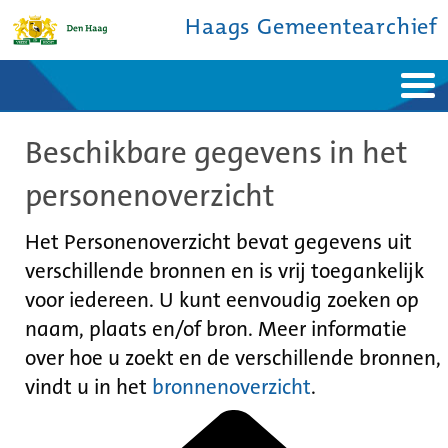
Haags Gemeentearchief
Home
Nieuws
Beschikbare gegevens in het
Ontdek de stad
De studiezaal
Bronnen en collecties
Over ons
personenoverzicht
Contact
Het Personenoverzicht bevat gegevens uit
verschillende bronnen en is vrij toegankelijk
voor iedereen. U kunt eenvoudig zoeken op
naam, plaats en/of bron. Meer informatie
over hoe u zoekt en de verschillende bronnen,
vindt u in het
bronnenoverzicht
.