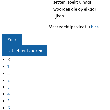
zetten, zoekt u naar
woorden die op elkaar
lijken.
Meer zoektips vindt u
hier
.
Zoek
Uitgebreid zoeken
1
...
2
3
4
5
6