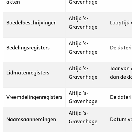
akten
Gravenhage
Altijd 's-
Boedelbeschrijvingen
Looptijd v
Gravenhage
Altijd 's-
Bedelingsregisters
De daterin
Gravenhage
Altijd 's-
Jaar van d
Lidmatenregisters
Gravenhage
dan de dat
Altijd 's-
Vreemdelingenregisters
De daterin
Gravenhage
Altijd 's-
Naamsaannemingen
Datum van
Gravenhage