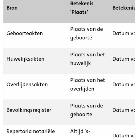
Betekenis
Bron
Betekenis
'Plaats'
Plaats van de
Geboorteakten
Datum van
geboorte
Plaats van het
Huwelijksakten
Datum van
huwelijk
Plaats van het
Overlijdensakten
Datum van
overlijden
Plaats van de
Bevolkingsregister
Datum van
geboorte
Repertoria notariële
Altijd 's-
Datum van