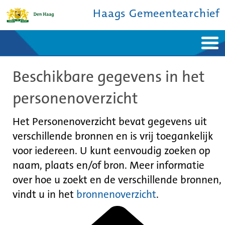
Haags Gemeentearchief
Home
Nieuws
Beschikbare gegevens in het
Ontdek de stad
De studiezaal
Bronnen en collecties
Over ons
personenoverzicht
Contact
Het Personenoverzicht bevat gegevens uit
verschillende bronnen en is vrij toegankelijk
voor iedereen. U kunt eenvoudig zoeken op
naam, plaats en/of bron. Meer informatie
over hoe u zoekt en de verschillende bronnen,
vindt u in het
bronnenoverzicht
.