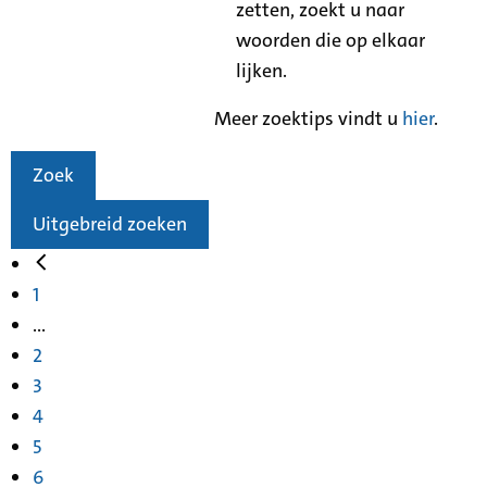
zetten, zoekt u naar
woorden die op elkaar
lijken.
Meer zoektips vindt u
hier
.
Zoek
Uitgebreid zoeken
1
...
2
3
4
5
6