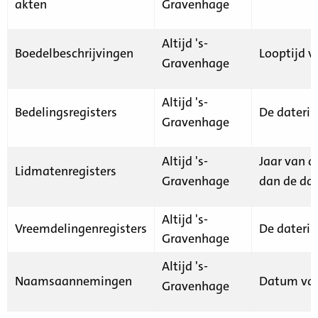
akten
Gravenhage
Altijd 's-
Boedelbeschrijvingen
Looptijd v
Gravenhage
Altijd 's-
Bedelingsregisters
De daterin
Gravenhage
Altijd 's-
Jaar van d
Lidmatenregisters
Gravenhage
dan de dat
Altijd 's-
Vreemdelingenregisters
De daterin
Gravenhage
Altijd 's-
Naamsaannemingen
Datum van
Gravenhage