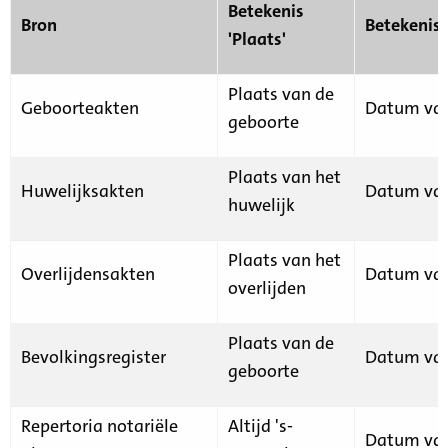
Betekenis
Bron
Betekenis
'Plaats'
Plaats van de
Geboorteakten
Datum van
geboorte
Plaats van het
Huwelijksakten
Datum van
huwelijk
Plaats van het
Overlijdensakten
Datum van
overlijden
Plaats van de
Bevolkingsregister
Datum van
geboorte
Repertoria notariële
Altijd 's-
Datum van