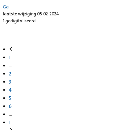
Ga
laatste wijziging 05-02-2024
1 gedigitaliseerd
1
...
2
3
4
5
6
...
1