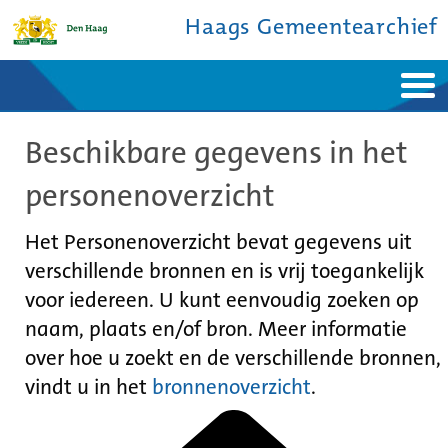
Haags Gemeentearchief
Home
Nieuws
Beschikbare gegevens in het
Ontdek de stad
De studiezaal
Bronnen en collecties
Over ons
personenoverzicht
Contact
Het Personenoverzicht bevat gegevens uit
verschillende bronnen en is vrij toegankelijk
voor iedereen. U kunt eenvoudig zoeken op
naam, plaats en/of bron. Meer informatie
over hoe u zoekt en de verschillende bronnen,
vindt u in het
bronnenoverzicht
.