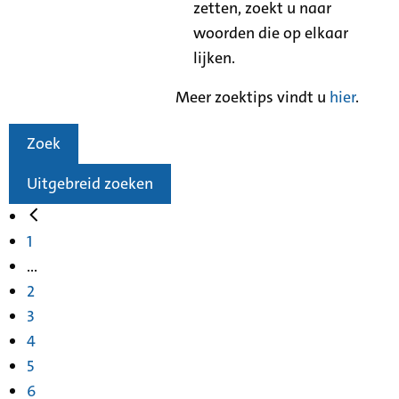
zetten, zoekt u naar
woorden die op elkaar
lijken.
Meer zoektips vindt u
hier
.
Zoek
Uitgebreid zoeken
1
...
2
3
4
5
6