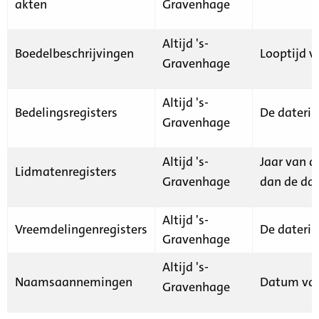
akten
Gravenhage
Altijd 's-
Boedelbeschrijvingen
Looptijd v
Gravenhage
Altijd 's-
Bedelingsregisters
De daterin
Gravenhage
Altijd 's-
Jaar van d
Lidmatenregisters
Gravenhage
dan de dat
Altijd 's-
Vreemdelingenregisters
De daterin
Gravenhage
Altijd 's-
Naamsaannemingen
Datum van
Gravenhage