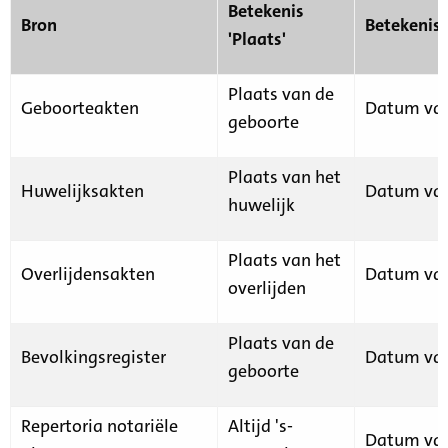
Betekenis
Bron
Betekenis
'Plaats'
Plaats van de
Geboorteakten
Datum van
geboorte
Plaats van het
Huwelijksakten
Datum van
huwelijk
Plaats van het
Overlijdensakten
Datum van
overlijden
Plaats van de
Bevolkingsregister
Datum van
geboorte
Repertoria notariële
Altijd 's-
Datum van