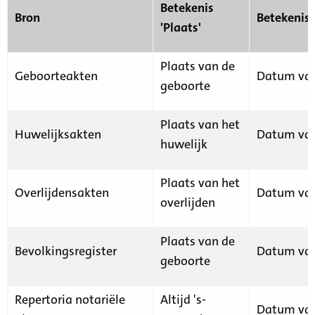
Betekenis
Bron
Betekenis
'Plaats'
Plaats van de
Geboorteakten
Datum van
geboorte
Plaats van het
Huwelijksakten
Datum van
huwelijk
Plaats van het
Overlijdensakten
Datum van
overlijden
Plaats van de
Bevolkingsregister
Datum van
geboorte
Repertoria notariële
Altijd 's-
Datum van