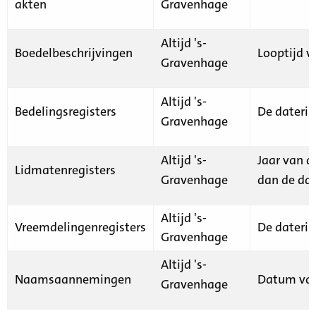
akten
Gravenhage
Altijd 's-
Boedelbeschrijvingen
Looptijd v
Gravenhage
Altijd 's-
Bedelingsregisters
De daterin
Gravenhage
Altijd 's-
Jaar van d
Lidmatenregisters
Gravenhage
dan de dat
Altijd 's-
Vreemdelingenregisters
De daterin
Gravenhage
Altijd 's-
Naamsaannemingen
Datum van
Gravenhage