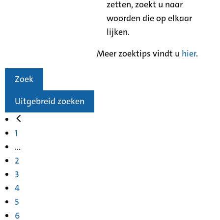
zetten, zoekt u naar
woorden die op elkaar
lijken.
Meer zoektips vindt u
hier
.
Zoek
Uitgebreid zoeken
1
...
2
3
4
5
6