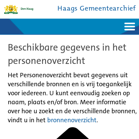
Haags Gemeentearchief
Home
Nieuws
Beschikbare gegevens in het
Ontdek de stad
De studiezaal
Bronnen en collecties
Over ons
personenoverzicht
Contact
Het Personenoverzicht bevat gegevens uit
verschillende bronnen en is vrij toegankelijk
voor iedereen. U kunt eenvoudig zoeken op
naam, plaats en/of bron. Meer informatie
over hoe u zoekt en de verschillende bronnen,
vindt u in het
bronnenoverzicht
.