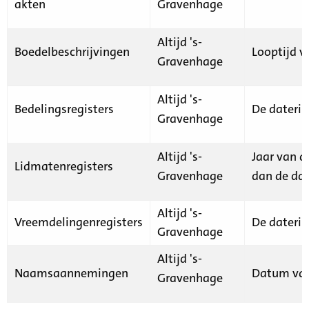
akten
Gravenhage
Altijd 's-
Boedelbeschrijvingen
Looptijd v
Gravenhage
Altijd 's-
Bedelingsregisters
De daterin
Gravenhage
Altijd 's-
Jaar van d
Lidmatenregisters
Gravenhage
dan de dat
Altijd 's-
Vreemdelingenregisters
De daterin
Gravenhage
Altijd 's-
Naamsaannemingen
Datum van
Gravenhage