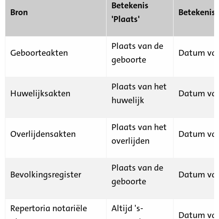
Betekenis
Bron
Betekenis
'Plaats'
Plaats van de
Geboorteakten
Datum van
geboorte
Plaats van het
Huwelijksakten
Datum van
huwelijk
Plaats van het
Overlijdensakten
Datum van
overlijden
Plaats van de
Bevolkingsregister
Datum van
geboorte
Repertoria notariële
Altijd 's-
Datum van