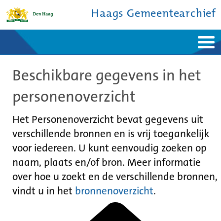
Haags Gemeentearchief
Home
Nieuws
Beschikbare gegevens in het
Ontdek de stad
De studiezaal
Bronnen en collecties
Over ons
personenoverzicht
Contact
Het Personenoverzicht bevat gegevens uit
verschillende bronnen en is vrij toegankelijk
voor iedereen. U kunt eenvoudig zoeken op
naam, plaats en/of bron. Meer informatie
over hoe u zoekt en de verschillende bronnen,
vindt u in het
bronnenoverzicht
.