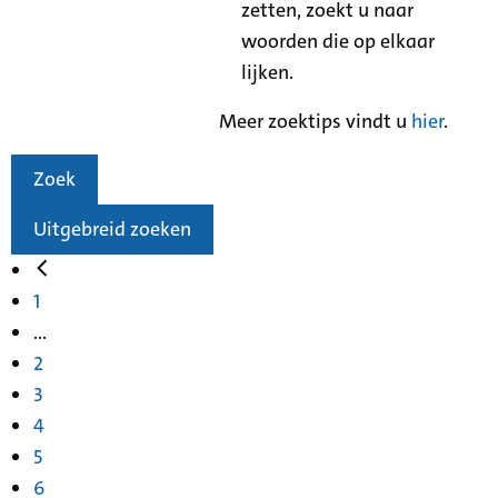
zetten, zoekt u naar
woorden die op elkaar
lijken.
Meer zoektips vindt u
hier
.
Zoek
Uitgebreid zoeken
1
...
2
3
4
5
6