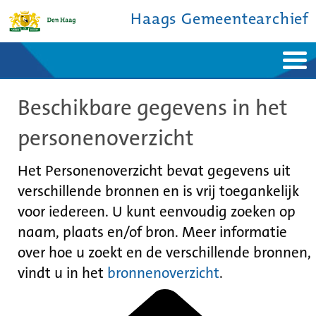
Haags Gemeentearchief
Home
Nieuws
Beschikbare gegevens in het
Ontdek de stad
De studiezaal
Bronnen en collecties
Over ons
personenoverzicht
Contact
Het Personenoverzicht bevat gegevens uit
verschillende bronnen en is vrij toegankelijk
voor iedereen. U kunt eenvoudig zoeken op
naam, plaats en/of bron. Meer informatie
over hoe u zoekt en de verschillende bronnen,
vindt u in het
bronnenoverzicht
.