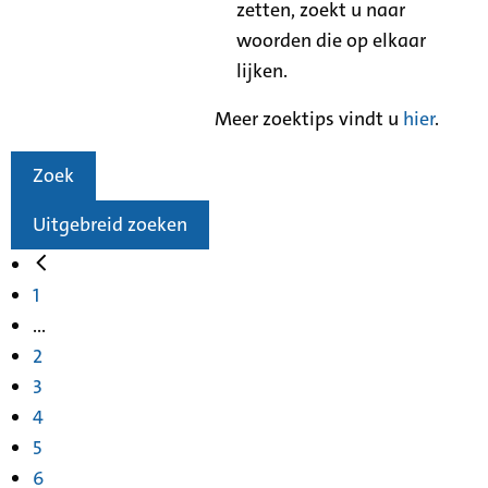
zetten, zoekt u naar
woorden die op elkaar
lijken.
Meer zoektips vindt u
hier
.
Zoek
Uitgebreid zoeken
1
...
2
3
4
5
6