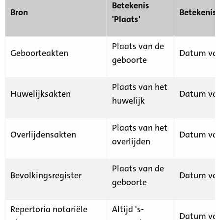
Betekenis
Bron
Betekenis
'Plaats'
Plaats van de
Geboorteakten
Datum van
geboorte
Plaats van het
Huwelijksakten
Datum van
huwelijk
Plaats van het
Overlijdensakten
Datum van
overlijden
Plaats van de
Bevolkingsregister
Datum van
geboorte
Repertoria notariële
Altijd 's-
Datum van