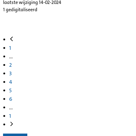
laatste wijziging 14-02-2024
1 gedigitaliseerd
1
...
2
3
4
5
6
...
1