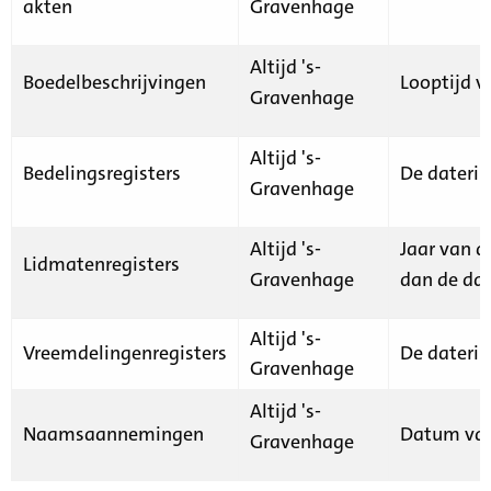
akten
Gravenhage
Altijd 's-
Boedelbeschrijvingen
Looptijd v
Gravenhage
Altijd 's-
Bedelingsregisters
De daterin
Gravenhage
Altijd 's-
Jaar van d
Lidmatenregisters
Gravenhage
dan de dat
Altijd 's-
Vreemdelingenregisters
De daterin
Gravenhage
Altijd 's-
Naamsaannemingen
Datum van
Gravenhage