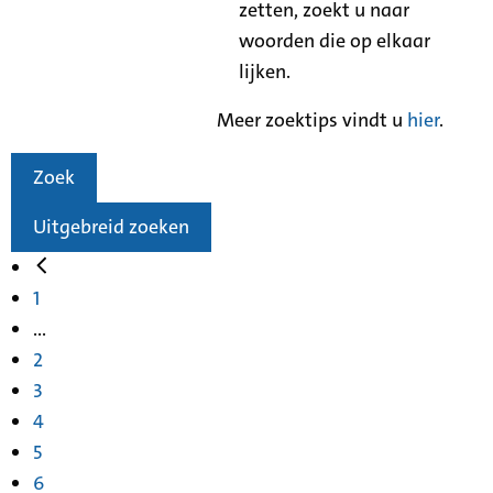
zetten, zoekt u naar
woorden die op elkaar
lijken.
Meer zoektips vindt u
hier
.
Zoek
Uitgebreid zoeken
1
...
2
3
4
5
6