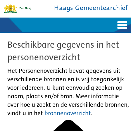
Haags Gemeentearchief
Home
Nieuws
Beschikbare gegevens in het
Ontdek de stad
De studiezaal
Bronnen en collecties
Over ons
personenoverzicht
Contact
Het Personenoverzicht bevat gegevens uit
verschillende bronnen en is vrij toegankelijk
voor iedereen. U kunt eenvoudig zoeken op
naam, plaats en/of bron. Meer informatie
over hoe u zoekt en de verschillende bronnen,
vindt u in het
bronnenoverzicht
.