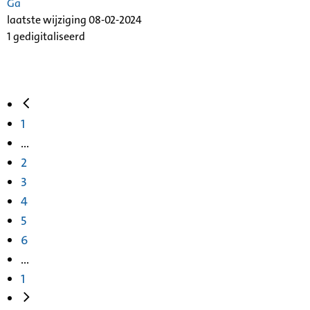
Ga
laatste wijziging 08-02-2024
1 gedigitaliseerd
1
...
2
3
4
5
6
...
1