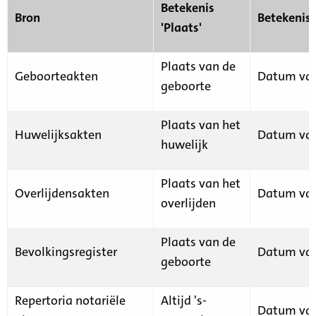
Betekenis
Bron
Betekenis
'Plaats'
Plaats van de
Geboorteakten
Datum van
geboorte
Plaats van het
Huwelijksakten
Datum van
huwelijk
Plaats van het
Overlijdensakten
Datum van
overlijden
Plaats van de
Bevolkingsregister
Datum van
geboorte
Repertoria notariële
Altijd 's-
Datum van