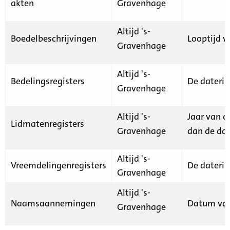
akten
Gravenhage
Altijd 's-
Boedelbeschrijvingen
Looptijd v
Gravenhage
Altijd 's-
Bedelingsregisters
De daterin
Gravenhage
Altijd 's-
Jaar van d
Lidmatenregisters
Gravenhage
dan de dat
Altijd 's-
Vreemdelingenregisters
De daterin
Gravenhage
Altijd 's-
Naamsaannemingen
Datum van
Gravenhage