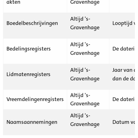
akten
Gravenhage
Altijd 's-
Boedelbeschrijvingen
Looptijd v
Gravenhage
Altijd 's-
Bedelingsregisters
De daterin
Gravenhage
Altijd 's-
Jaar van d
Lidmatenregisters
Gravenhage
dan de dat
Altijd 's-
Vreemdelingenregisters
De daterin
Gravenhage
Altijd 's-
Naamsaannemingen
Datum van
Gravenhage