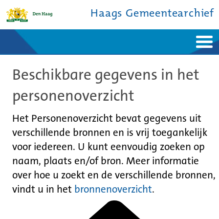
Haags Gemeentearchief
Home
Nieuws
Beschikbare gegevens in het
Ontdek de stad
De studiezaal
Bronnen en collecties
Over ons
personenoverzicht
Contact
Het Personenoverzicht bevat gegevens uit
verschillende bronnen en is vrij toegankelijk
voor iedereen. U kunt eenvoudig zoeken op
naam, plaats en/of bron. Meer informatie
over hoe u zoekt en de verschillende bronnen,
vindt u in het
bronnenoverzicht
.