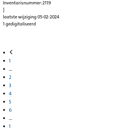
Inventarisnummer:2119
]
laatste wijziging 05-02-2024
1 gedigitaliseerd
1
...
2
3
4
5
6
...
1