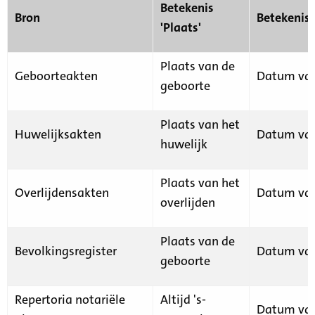
Betekenis
Bron
Betekenis
'Plaats'
Plaats van de
Geboorteakten
Datum van
geboorte
Plaats van het
Huwelijksakten
Datum van
huwelijk
Plaats van het
Overlijdensakten
Datum van
overlijden
Plaats van de
Bevolkingsregister
Datum van
geboorte
Repertoria notariële
Altijd 's-
Datum van