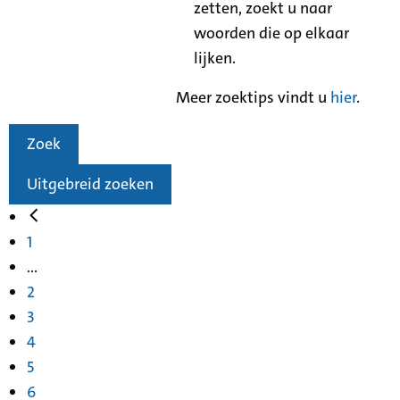
zetten, zoekt u naar
woorden die op elkaar
lijken.
Meer zoektips vindt u
hier
.
Zoek
Uitgebreid zoeken
1
...
2
3
4
5
6