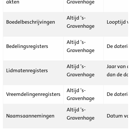
akten
Gravenhage
Altijd 's-
Boedelbeschrijvingen
Looptijd v
Gravenhage
Altijd 's-
Bedelingsregisters
De daterin
Gravenhage
Altijd 's-
Jaar van d
Lidmatenregisters
Gravenhage
dan de dat
Altijd 's-
Vreemdelingenregisters
De daterin
Gravenhage
Altijd 's-
Naamsaannemingen
Datum van
Gravenhage