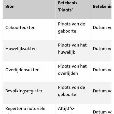
Betekenis
Bron
Betekenis
'Plaats'
Plaats van de
Geboorteakten
Datum van
geboorte
Plaats van het
Huwelijksakten
Datum van
huwelijk
Plaats van het
Overlijdensakten
Datum van
overlijden
Plaats van de
Bevolkingsregister
Datum van
geboorte
Repertoria notariële
Altijd 's-
Datum van