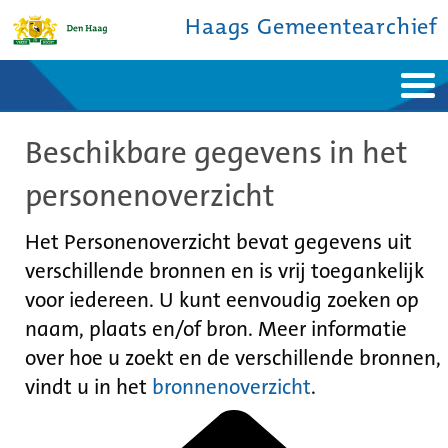
Haags Gemeentearchief
Home
Nieuws
Beschikbare gegevens in het
Ontdek de stad
De studiezaal
Bronnen en collecties
Over ons
personenoverzicht
Contact
Het Personenoverzicht bevat gegevens uit
verschillende bronnen en is vrij toegankelijk
voor iedereen. U kunt eenvoudig zoeken op
naam, plaats en/of bron. Meer informatie
over hoe u zoekt en de verschillende bronnen,
vindt u in het
bronnenoverzicht
.