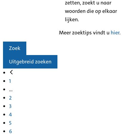
zetten, zoekt u naar
woorden die op elkaar
lijken.
Meer zoektips vindt u
hier
.
Zoek
Uitgebreid zoeken
1
...
2
3
4
5
6