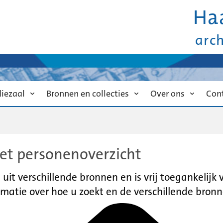
Ha
arc
diezaal
Bronnen en collecties
Over ons
Con
et personenoverzicht
it verschillende bronnen en is vrij toegankelijk
matie over hoe u zoekt en de verschillende bronn