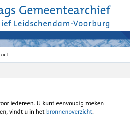
ags Gemeentearchief
hief Leidschendam-Voorburg
tact
 voor iedereen. U kunt eenvoudig zoeken
en, vindt u in het
bronnenoverzicht
.