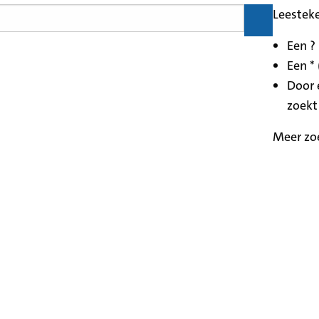
Leestek
Een ?
Een * 
Door 
zoekt
Meer zo