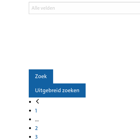
Zoek
Uitgebreid zoeken
1
...
2
3