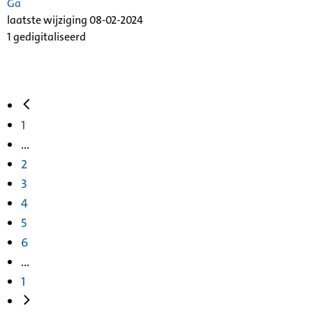
Ga
laatste wijziging 08-02-2024
1 gedigitaliseerd
1
...
2
3
4
5
6
...
1