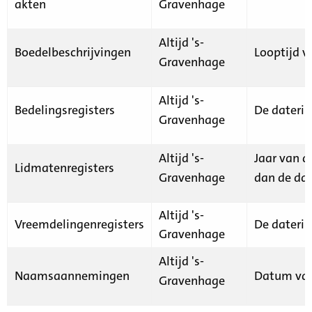
akten
Gravenhage
Altijd 's-
Boedelbeschrijvingen
Looptijd v
Gravenhage
Altijd 's-
Bedelingsregisters
De daterin
Gravenhage
Altijd 's-
Jaar van d
Lidmatenregisters
Gravenhage
dan de dat
Altijd 's-
Vreemdelingenregisters
De daterin
Gravenhage
Altijd 's-
Naamsaannemingen
Datum van
Gravenhage