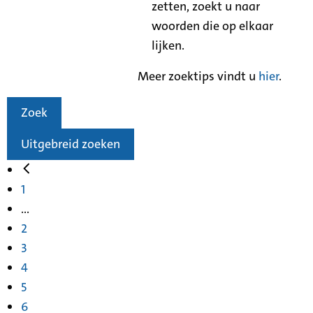
zetten, zoekt u naar
woorden die op elkaar
lijken.
Meer zoektips vindt u
hier
.
Zoek
Uitgebreid zoeken
1
...
2
3
4
5
6