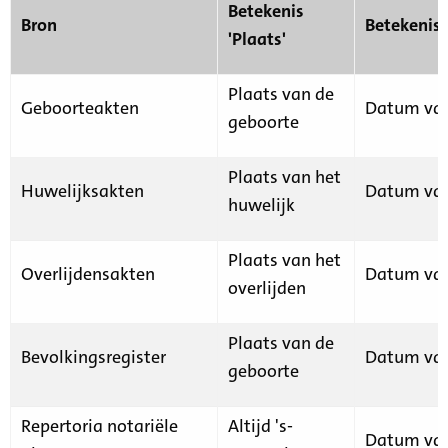
Betekenis
Bron
Betekenis
'Plaats'
Plaats van de
Geboorteakten
Datum van
geboorte
Plaats van het
Huwelijksakten
Datum van
huwelijk
Plaats van het
Overlijdensakten
Datum van
overlijden
Plaats van de
Bevolkingsregister
Datum van
geboorte
Repertoria notariële
Altijd 's-
Datum van