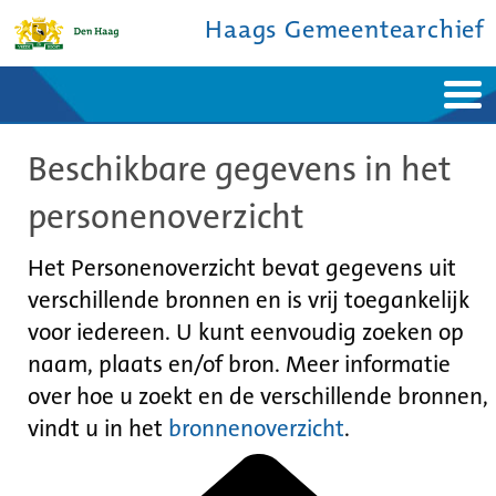
Haags Gemeentearchief
Home
Nieuws
Beschikbare gegevens in het
Ontdek de stad
De studiezaal
Bronnen en collecties
Over ons
personenoverzicht
Contact
Het Personenoverzicht bevat gegevens uit
verschillende bronnen en is vrij toegankelijk
voor iedereen. U kunt eenvoudig zoeken op
naam, plaats en/of bron. Meer informatie
over hoe u zoekt en de verschillende bronnen,
vindt u in het
bronnenoverzicht
.