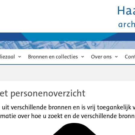
Ha
arc
diezaal
Bronnen en collecties
Over ons
Con
et personenoverzicht
it verschillende bronnen en is vrij toegankelijk
matie over hoe u zoekt en de verschillende bronn