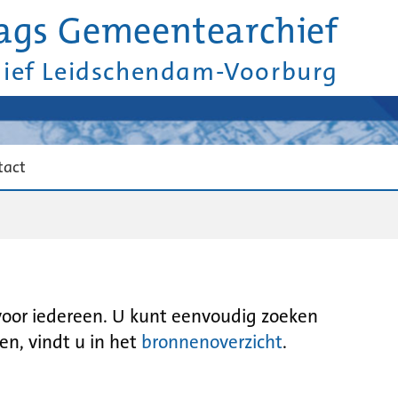
ags Gemeentearchief
hief Leidschendam-Voorburg
tact
 voor iedereen. U kunt eenvoudig zoeken
en, vindt u in het
bronnenoverzicht
.