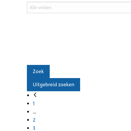
Zoek
Uitgebreid zoeken
1
...
2
3