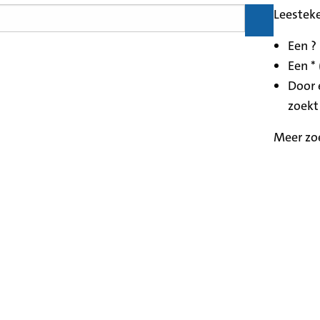
Leestek
Een ?
Een * 
Door 
zoekt
Meer zo