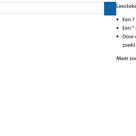
Leestek
Een ?
Een * 
Door 
zoekt
Meer zo