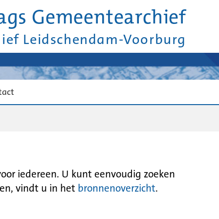
ags Gemeentearchief
hief Leidschendam-Voorburg
tact
 voor iedereen. U kunt eenvoudig zoeken
en, vindt u in het
bronnenoverzicht
.