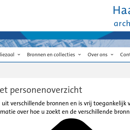
Ha
arc
diezaal
Bronnen en collecties
Over ons
Con
et personenoverzicht
it verschillende bronnen en is vrij toegankelijk
matie over hoe u zoekt en de verschillende bronn