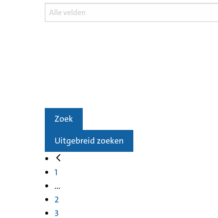
Zoek
Uitgebreid zoeken
1
...
2
3