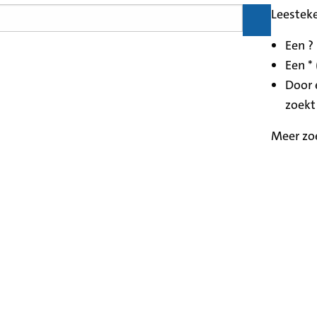
Leestek
Een ?
Een * 
Door 
zoekt
Meer zo