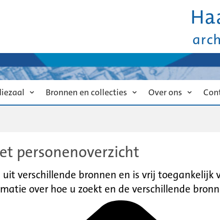
Ha
arc
diezaal
Bronnen en collecties
Over ons
Con
et personenoverzicht
it verschillende bronnen en is vrij toegankelijk
matie over hoe u zoekt en de verschillende bronn