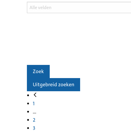
Zoek
Uitgebreid zoeken
1
...
2
3