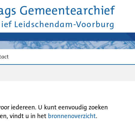
ags Gemeentearchief
hief Leidschendam-Voorburg
tact
 voor iedereen. U kunt eenvoudig zoeken
en, vindt u in het
bronnenoverzicht
.