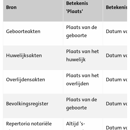
Betekenis
Bron
Betekenis
'Plaats'
Plaats van de
Geboorteakten
Datum van
geboorte
Plaats van het
Huwelijksakten
Datum van
huwelijk
Plaats van het
Overlijdensakten
Datum van
overlijden
Plaats van de
Bevolkingsregister
Datum van
geboorte
Repertoria notariële
Altijd 's-
Datum van