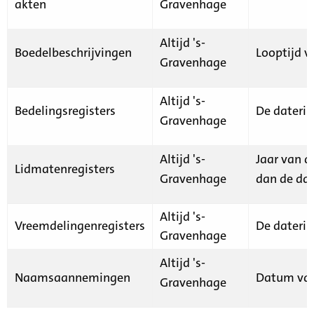
akten
Gravenhage
Altijd 's-
Boedelbeschrijvingen
Looptijd v
Gravenhage
Altijd 's-
Bedelingsregisters
De daterin
Gravenhage
Altijd 's-
Jaar van d
Lidmatenregisters
Gravenhage
dan de dat
Altijd 's-
Vreemdelingenregisters
De daterin
Gravenhage
Altijd 's-
Naamsaannemingen
Datum van
Gravenhage