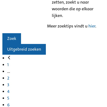
zetten, zoekt u naar
woorden die op elkaar
lijken.
Meer zoektips vindt u
hier
.
Zoek
Uitgebreid zoeken
1
...
2
3
4
5
6