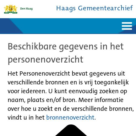
Haags Gemeentearchief
Home
Nieuws
Beschikbare gegevens in het
Ontdek de stad
De studiezaal
Bronnen en collecties
Over ons
personenoverzicht
Contact
Het Personenoverzicht bevat gegevens uit
verschillende bronnen en is vrij toegankelijk
voor iedereen. U kunt eenvoudig zoeken op
naam, plaats en/of bron. Meer informatie
over hoe u zoekt en de verschillende bronnen,
vindt u in het
bronnenoverzicht
.