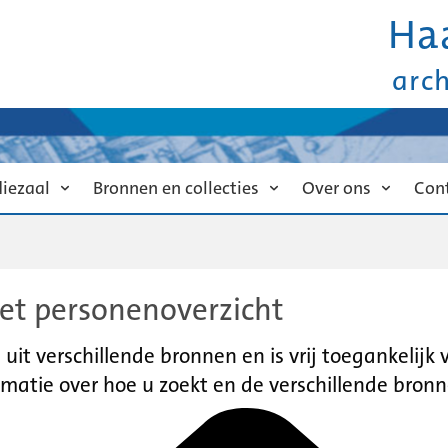
Ha
arc
diezaal
Bronnen en collecties
Over ons
Con
et personenoverzicht
it verschillende bronnen en is vrij toegankelijk
matie over hoe u zoekt en de verschillende bronn