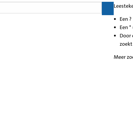
Leestek
Een ?
Een * 
Door 
zoekt
Meer zo