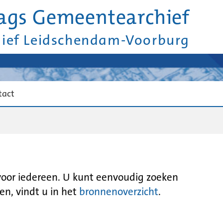
ags Gemeentearchief
hief Leidschendam-Voorburg
tact
 voor iedereen. U kunt eenvoudig zoeken
en, vindt u in het
bronnenoverzicht
.