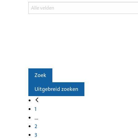
Zoek
Uitgebreid zoeken
1
...
2
3