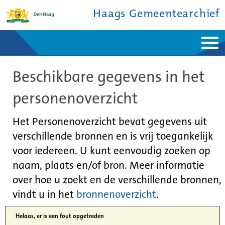
Haags Gemeentearchief
Home
Nieuws
Beschikbare gegevens in het
Ontdek de stad
De studiezaal
Bronnen en collecties
Over ons
personenoverzicht
Contact
Het Personenoverzicht bevat gegevens uit
verschillende bronnen en is vrij toegankelijk
voor iedereen. U kunt eenvoudig zoeken op
naam, plaats en/of bron. Meer informatie
over hoe u zoekt en de verschillende bronnen,
vindt u in het
bronnenoverzicht
.
Helaas, er is een fout opgetreden