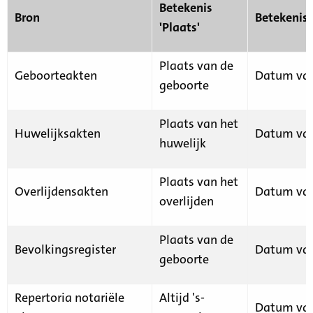
Betekenis
Bron
Betekenis
'Plaats'
Plaats van de
Geboorteakten
Datum van
geboorte
Plaats van het
Huwelijksakten
Datum van
huwelijk
Plaats van het
Overlijdensakten
Datum van
overlijden
Plaats van de
Bevolkingsregister
Datum van
geboorte
Repertoria notariële
Altijd 's-
Datum van