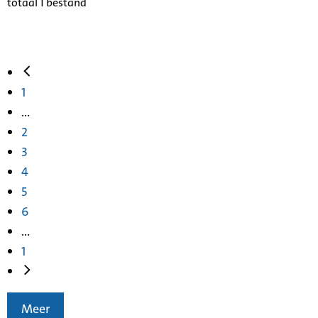
totaal 1 bestand
1
...
2
3
4
5
6
...
1
Meer