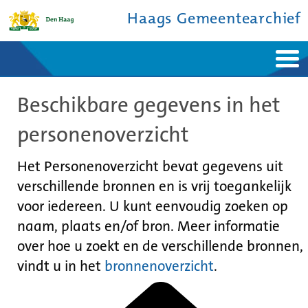
Haags Gemeentearchief
Home
Nieuws
Beschikbare gegevens in het
Ontdek de stad
De studiezaal
Bronnen en collecties
Over ons
personenoverzicht
Contact
Het Personenoverzicht bevat gegevens uit
verschillende bronnen en is vrij toegankelijk
voor iedereen. U kunt eenvoudig zoeken op
naam, plaats en/of bron. Meer informatie
over hoe u zoekt en de verschillende bronnen,
vindt u in het
bronnenoverzicht
.