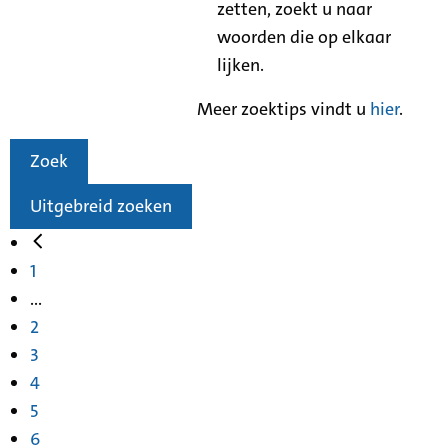
zetten, zoekt u naar
woorden die op elkaar
lijken.
Meer zoektips vindt u
hier
.
Zoek
Uitgebreid zoeken
1
...
2
3
4
5
6