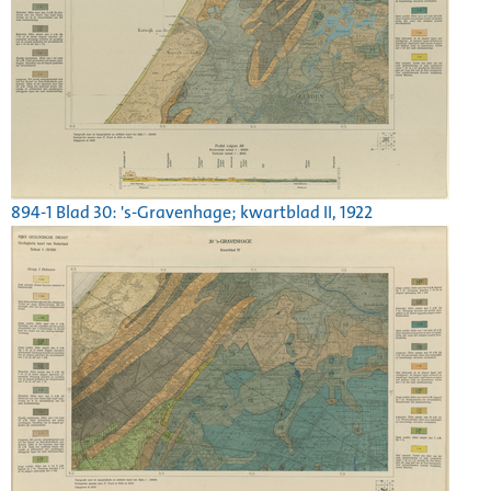
894-1 Blad 30: 's-Gravenhage; kwartblad II, 1922