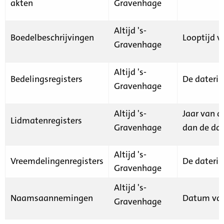
akten
Gravenhage
Altijd 's-
Boedelbeschrijvingen
Looptijd v
Gravenhage
Altijd 's-
Bedelingsregisters
De daterin
Gravenhage
Altijd 's-
Jaar van d
Lidmatenregisters
Gravenhage
dan de dat
Altijd 's-
Vreemdelingenregisters
De daterin
Gravenhage
Altijd 's-
Naamsaannemingen
Datum van
Gravenhage