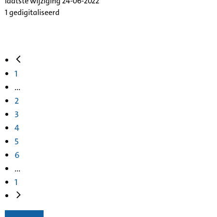
laatste wijziging 24-06-2022
1 gedigitaliseerd
1
...
2
3
4
5
6
...
1