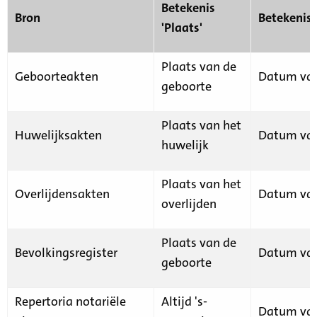
Betekenis
Bron
Betekenis
'Plaats'
Plaats van de
Geboorteakten
Datum van
geboorte
Plaats van het
Huwelijksakten
Datum van
huwelijk
Plaats van het
Overlijdensakten
Datum van
overlijden
Plaats van de
Bevolkingsregister
Datum van
geboorte
Repertoria notariële
Altijd 's-
Datum van