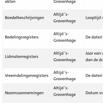
akten
Gravenhage
Altijd 's-
Boedelbeschrijvingen
Looptijd v
Gravenhage
Altijd 's-
Bedelingsregisters
De daterin
Gravenhage
Altijd 's-
Jaar van d
Lidmatenregisters
Gravenhage
dan de dat
Altijd 's-
Vreemdelingenregisters
De daterin
Gravenhage
Altijd 's-
Naamsaannemingen
Datum van
Gravenhage