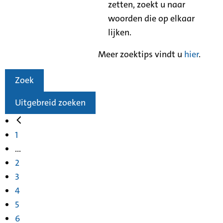
zetten, zoekt u naar
woorden die op elkaar
lijken.
Meer zoektips vindt u
hier
.
Zoek
Uitgebreid zoeken
1
...
2
3
4
5
6