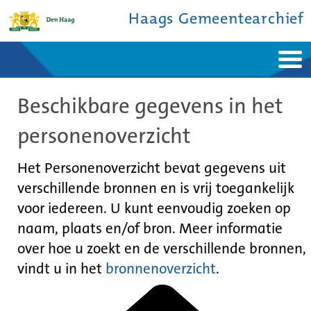
Haags Gemeentearchief
Home
Nieuws
Beschikbare gegevens in het
Ontdek de stad
De studiezaal
Bronnen en collecties
Over ons
personenoverzicht
Contact
Het Personenoverzicht bevat gegevens uit
verschillende bronnen en is vrij toegankelijk
voor iedereen. U kunt eenvoudig zoeken op
naam, plaats en/of bron. Meer informatie
over hoe u zoekt en de verschillende bronnen,
vindt u in het
bronnenoverzicht
.