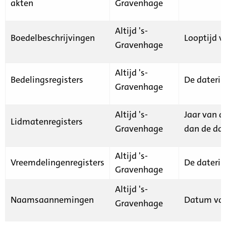
akten
Gravenhage
Altijd 's-
Boedelbeschrijvingen
Looptijd v
Gravenhage
Altijd 's-
Bedelingsregisters
De daterin
Gravenhage
Altijd 's-
Jaar van d
Lidmatenregisters
Gravenhage
dan de dat
Altijd 's-
Vreemdelingenregisters
De daterin
Gravenhage
Altijd 's-
Naamsaannemingen
Datum van
Gravenhage