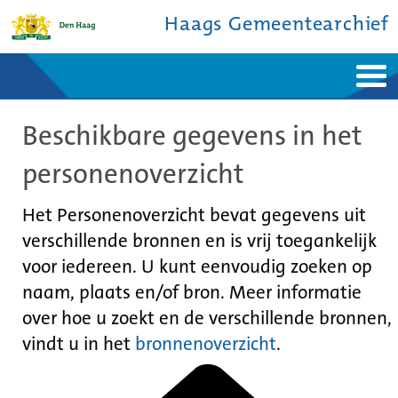
Haags Gemeentearchief
Home
Nieuws
Beschikbare gegevens in het
Ontdek de stad
De studiezaal
Bronnen en collecties
Over ons
personenoverzicht
Contact
Het Personenoverzicht bevat gegevens uit
verschillende bronnen en is vrij toegankelijk
voor iedereen. U kunt eenvoudig zoeken op
naam, plaats en/of bron. Meer informatie
over hoe u zoekt en de verschillende bronnen,
vindt u in het
bronnenoverzicht
.