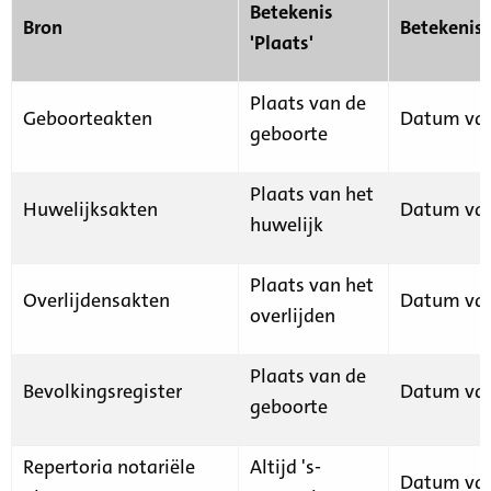
Betekenis
Bron
Betekenis
'Plaats'
Plaats van de
Geboorteakten
Datum van
geboorte
Plaats van het
Huwelijksakten
Datum van
huwelijk
Plaats van het
Overlijdensakten
Datum van
overlijden
Plaats van de
Bevolkingsregister
Datum van
geboorte
Repertoria notariële
Altijd 's-
Datum van