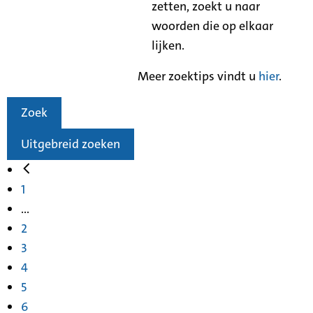
zetten, zoekt u naar
woorden die op elkaar
lijken.
Meer zoektips vindt u
hier
.
Zoek
Uitgebreid zoeken
1
...
2
3
4
5
6