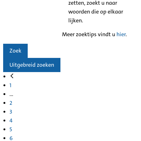
zetten, zoekt u naar
woorden die op elkaar
lijken.
Meer zoektips vindt u
hier
.
Zoek
Uitgebreid zoeken
1
...
2
3
4
5
6