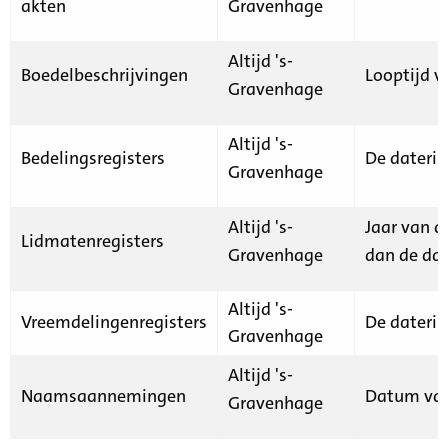
akten
Gravenhage
Altijd 's-
Boedelbeschrijvingen
Looptijd v
Gravenhage
Altijd 's-
Bedelingsregisters
De daterin
Gravenhage
Altijd 's-
Jaar van d
Lidmatenregisters
Gravenhage
dan de dat
Altijd 's-
Vreemdelingenregisters
De daterin
Gravenhage
Altijd 's-
Naamsaannemingen
Datum van
Gravenhage