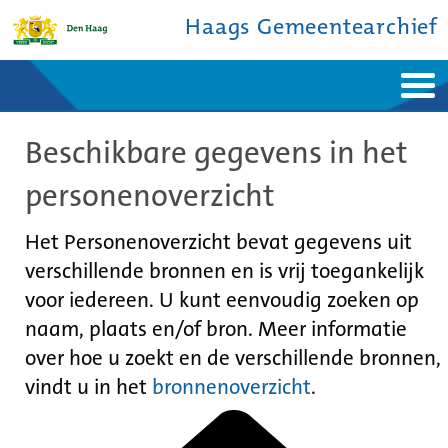
Haags Gemeentearchief
Home
Nieuws
Beschikbare gegevens in het
Ontdek de stad
De studiezaal
Bronnen en collecties
Over ons
personenoverzicht
Contact
Het Personenoverzicht bevat gegevens uit
verschillende bronnen en is vrij toegankelijk
voor iedereen. U kunt eenvoudig zoeken op
naam, plaats en/of bron. Meer informatie
over hoe u zoekt en de verschillende bronnen,
vindt u in het
bronnenoverzicht
.