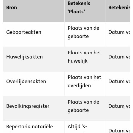
Betekenis
Bron
Betekenis
'Plaats'
Plaats van de
Geboorteakten
Datum van
geboorte
Plaats van het
Huwelijksakten
Datum van
huwelijk
Plaats van het
Overlijdensakten
Datum van
overlijden
Plaats van de
Bevolkingsregister
Datum van
geboorte
Repertoria notariële
Altijd 's-
Datum van