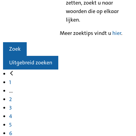
zetten, zoekt u naar
woorden die op elkaar
lijken.
Meer zoektips vindt u
hier
.
Zoek
Uitgebreid zoeken
1
...
2
3
4
5
6