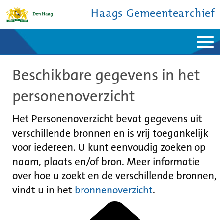
Haags Gemeentearchief
Home
Nieuws
Beschikbare gegevens in het
Ontdek de stad
De studiezaal
Bronnen en collecties
Over ons
personenoverzicht
Contact
Het Personenoverzicht bevat gegevens uit
verschillende bronnen en is vrij toegankelijk
voor iedereen. U kunt eenvoudig zoeken op
naam, plaats en/of bron. Meer informatie
over hoe u zoekt en de verschillende bronnen,
vindt u in het
bronnenoverzicht
.