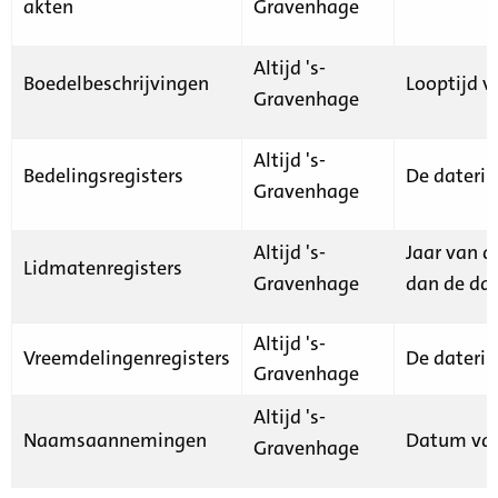
akten
Gravenhage
Altijd 's-
Boedelbeschrijvingen
Looptijd v
Gravenhage
Altijd 's-
Bedelingsregisters
De daterin
Gravenhage
Altijd 's-
Jaar van d
Lidmatenregisters
Gravenhage
dan de dat
Altijd 's-
Vreemdelingenregisters
De daterin
Gravenhage
Altijd 's-
Naamsaannemingen
Datum van
Gravenhage