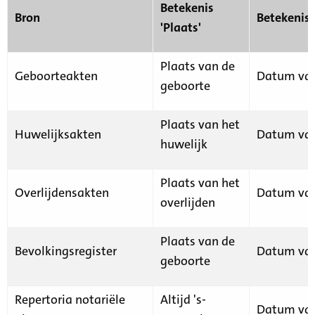
Betekenis
Bron
Betekenis
'Plaats'
Plaats van de
Geboorteakten
Datum van
geboorte
Plaats van het
Huwelijksakten
Datum van
huwelijk
Plaats van het
Overlijdensakten
Datum van
overlijden
Plaats van de
Bevolkingsregister
Datum van
geboorte
Repertoria notariële
Altijd 's-
Datum van