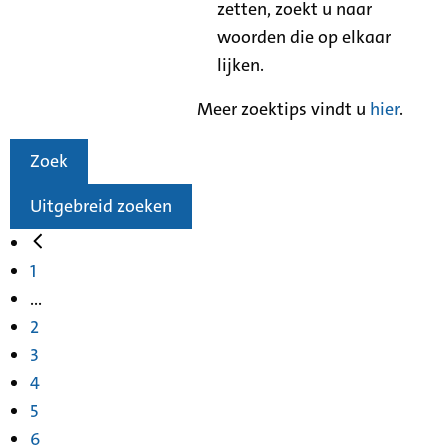
zetten, zoekt u naar
woorden die op elkaar
lijken.
Meer zoektips vindt u
hier
.
Zoek
Uitgebreid zoeken
1
...
2
3
4
5
6