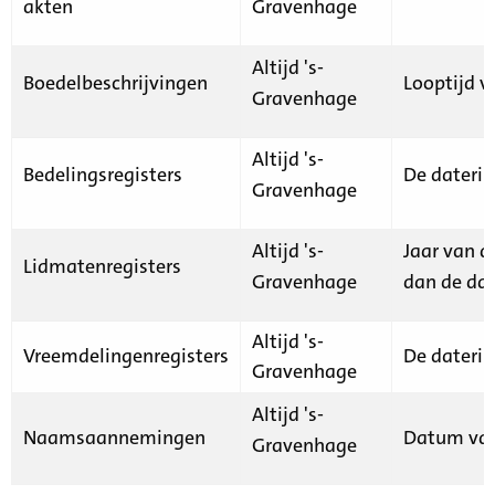
akten
Gravenhage
Altijd 's-
Boedelbeschrijvingen
Looptijd v
Gravenhage
Altijd 's-
Bedelingsregisters
De daterin
Gravenhage
Altijd 's-
Jaar van d
Lidmatenregisters
Gravenhage
dan de dat
Altijd 's-
Vreemdelingenregisters
De daterin
Gravenhage
Altijd 's-
Naamsaannemingen
Datum van
Gravenhage