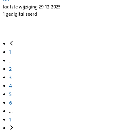
laatste wijziging 29-12-2025
1 gedigitaliseerd
1
...
2
3
4
5
6
...
1