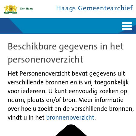
Haags Gemeentearchief
Home
Nieuws
Beschikbare gegevens in het
Ontdek de stad
De studiezaal
Bronnen en collecties
Over ons
personenoverzicht
Contact
Het Personenoverzicht bevat gegevens uit
verschillende bronnen en is vrij toegankelijk
voor iedereen. U kunt eenvoudig zoeken op
naam, plaats en/of bron. Meer informatie
over hoe u zoekt en de verschillende bronnen,
vindt u in het
bronnenoverzicht
.