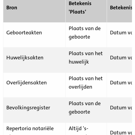
Betekenis
Bron
Betekenis
'Plaats'
Plaats van de
Geboorteakten
Datum van
geboorte
Plaats van het
Huwelijksakten
Datum van
huwelijk
Plaats van het
Overlijdensakten
Datum van
overlijden
Plaats van de
Bevolkingsregister
Datum van
geboorte
Repertoria notariële
Altijd 's-
Datum van