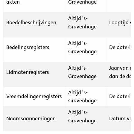
akten
Gravenhage
Altijd 's-
Boedelbeschrijvingen
Looptijd v
Gravenhage
Altijd 's-
Bedelingsregisters
De daterin
Gravenhage
Altijd 's-
Jaar van d
Lidmatenregisters
Gravenhage
dan de dat
Altijd 's-
Vreemdelingenregisters
De daterin
Gravenhage
Altijd 's-
Naamsaannemingen
Datum van
Gravenhage