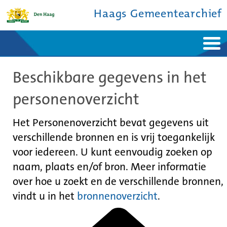
Haags Gemeentearchief
Home
Nieuws
Beschikbare gegevens in het
Ontdek de stad
De studiezaal
Bronnen en collecties
Over ons
personenoverzicht
Contact
Het Personenoverzicht bevat gegevens uit
verschillende bronnen en is vrij toegankelijk
voor iedereen. U kunt eenvoudig zoeken op
naam, plaats en/of bron. Meer informatie
over hoe u zoekt en de verschillende bronnen,
vindt u in het
bronnenoverzicht
.