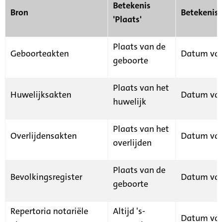
Betekenis
Bron
Betekenis
'Plaats'
Plaats van de
Geboorteakten
Datum van
geboorte
Plaats van het
Huwelijksakten
Datum van
huwelijk
Plaats van het
Overlijdensakten
Datum van
overlijden
Plaats van de
Bevolkingsregister
Datum van
geboorte
Repertoria notariële
Altijd 's-
Datum van