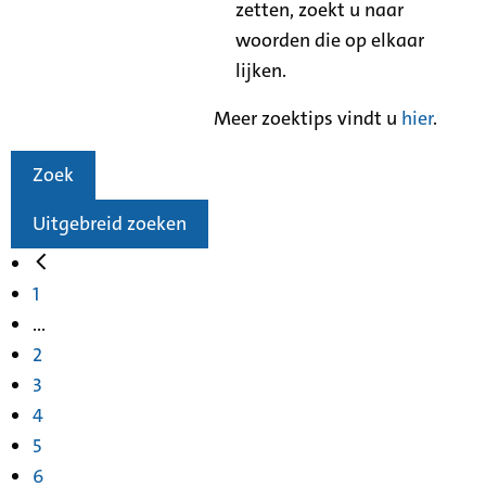
zetten, zoekt u naar
woorden die op elkaar
lijken.
Meer zoektips vindt u
hier
.
Zoek
Uitgebreid zoeken
1
...
2
3
4
5
6