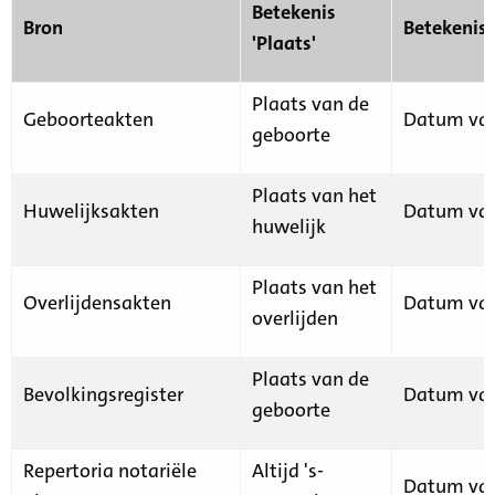
Betekenis
Bron
Betekenis
'Plaats'
Plaats van de
Geboorteakten
Datum van
geboorte
Plaats van het
Huwelijksakten
Datum van
huwelijk
Plaats van het
Overlijdensakten
Datum van
overlijden
Plaats van de
Bevolkingsregister
Datum van
geboorte
Repertoria notariële
Altijd 's-
Datum van