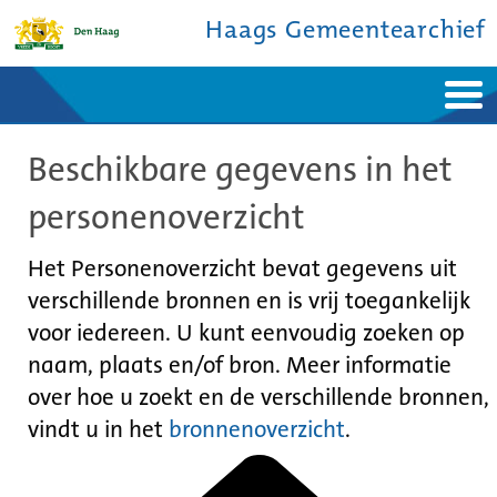
Haags Gemeentearchief
Home
Nieuws
Beschikbare gegevens in het
Ontdek de stad
De studiezaal
Bronnen en collecties
Over ons
personenoverzicht
Contact
Het Personenoverzicht bevat gegevens uit
verschillende bronnen en is vrij toegankelijk
voor iedereen. U kunt eenvoudig zoeken op
naam, plaats en/of bron. Meer informatie
over hoe u zoekt en de verschillende bronnen,
vindt u in het
bronnenoverzicht
.