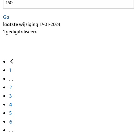
Ga
laatste wijziging 17-01-2024
1 gedigitaliseerd
1
...
2
3
4
5
6
...