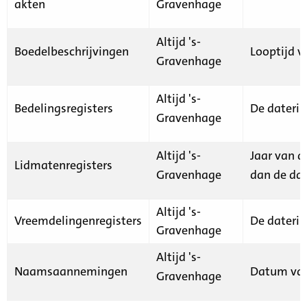
akten
Gravenhage
Altijd 's-
Boedelbeschrijvingen
Looptijd v
Gravenhage
Altijd 's-
Bedelingsregisters
De daterin
Gravenhage
Altijd 's-
Jaar van d
Lidmatenregisters
Gravenhage
dan de dat
Altijd 's-
Vreemdelingenregisters
De daterin
Gravenhage
Altijd 's-
Naamsaannemingen
Datum van
Gravenhage