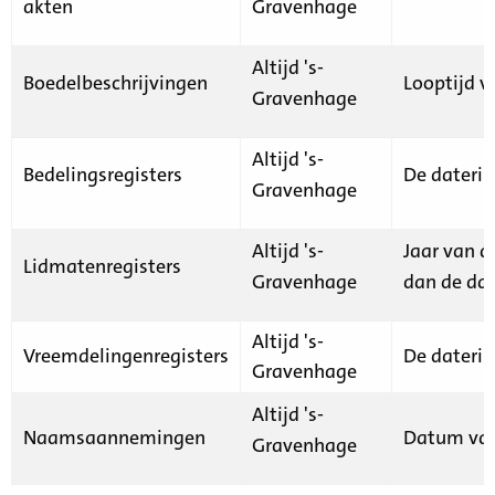
akten
Gravenhage
Altijd 's-
Boedelbeschrijvingen
Looptijd v
Gravenhage
Altijd 's-
Bedelingsregisters
De daterin
Gravenhage
Altijd 's-
Jaar van d
Lidmatenregisters
Gravenhage
dan de dat
Altijd 's-
Vreemdelingenregisters
De daterin
Gravenhage
Altijd 's-
Naamsaannemingen
Datum van
Gravenhage