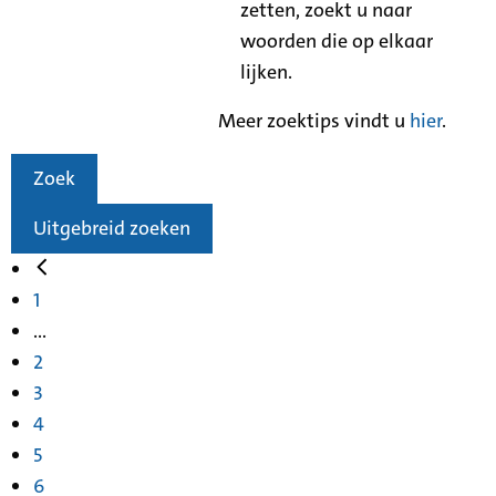
zetten, zoekt u naar
woorden die op elkaar
lijken.
Meer zoektips vindt u
hier
.
Zoek
Uitgebreid zoeken
1
...
2
3
4
5
6