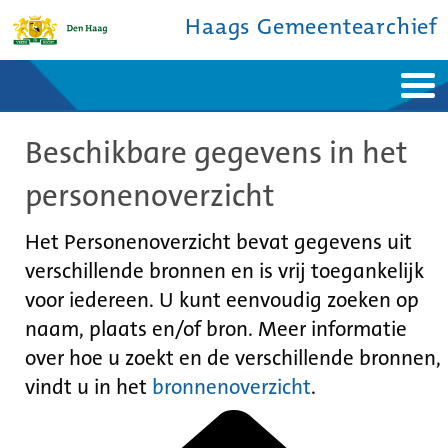
Haags Gemeentearchief
Home
Nieuws
Beschikbare gegevens in het
Ontdek de stad
De studiezaal
Bronnen en collecties
Over ons
personenoverzicht
Contact
Het Personenoverzicht bevat gegevens uit
verschillende bronnen en is vrij toegankelijk
voor iedereen. U kunt eenvoudig zoeken op
naam, plaats en/of bron. Meer informatie
over hoe u zoekt en de verschillende bronnen,
vindt u in het
bronnenoverzicht
.