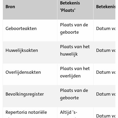
Betekenis
Bron
Betekenis
'Plaats'
Plaats van de
Geboorteakten
Datum van
geboorte
Plaats van het
Huwelijksakten
Datum van
huwelijk
Plaats van het
Overlijdensakten
Datum van
overlijden
Plaats van de
Bevolkingsregister
Datum van
geboorte
Repertoria notariële
Altijd 's-
Datum van