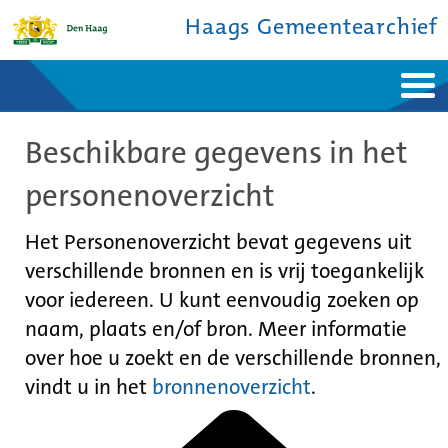
Haags Gemeentearchief
Home
Nieuws
Beschikbare gegevens in het
Ontdek de stad
De studiezaal
Bronnen en collecties
Over ons
personenoverzicht
Contact
Het Personenoverzicht bevat gegevens uit
verschillende bronnen en is vrij toegankelijk
voor iedereen. U kunt eenvoudig zoeken op
naam, plaats en/of bron. Meer informatie
over hoe u zoekt en de verschillende bronnen,
vindt u in het
bronnenoverzicht
.