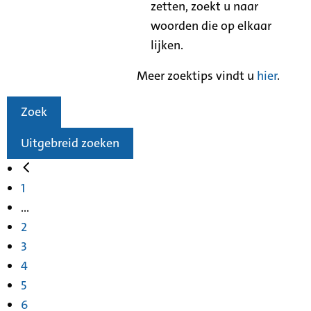
zetten, zoekt u naar
woorden die op elkaar
lijken.
Meer zoektips vindt u
hier
.
Zoek
Uitgebreid zoeken
1
...
2
3
4
5
6