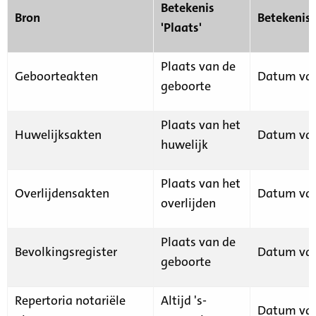
Betekenis
Bron
Betekenis
'Plaats'
Plaats van de
Geboorteakten
Datum van
geboorte
Plaats van het
Huwelijksakten
Datum van
huwelijk
Plaats van het
Overlijdensakten
Datum van
overlijden
Plaats van de
Bevolkingsregister
Datum van
geboorte
Repertoria notariële
Altijd 's-
Datum van