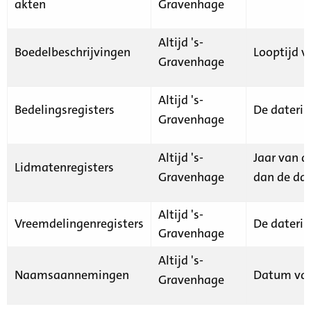
akten
Gravenhage
Altijd 's-
Boedelbeschrijvingen
Looptijd v
Gravenhage
Altijd 's-
Bedelingsregisters
De daterin
Gravenhage
Altijd 's-
Jaar van d
Lidmatenregisters
Gravenhage
dan de dat
Altijd 's-
Vreemdelingenregisters
De daterin
Gravenhage
Altijd 's-
Naamsaannemingen
Datum van
Gravenhage