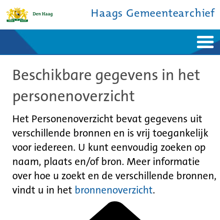
Haags Gemeentearchief
Home
Nieuws
Beschikbare gegevens in het
Ontdek de stad
De studiezaal
Bronnen en collecties
Over ons
personenoverzicht
Contact
Het Personenoverzicht bevat gegevens uit
verschillende bronnen en is vrij toegankelijk
voor iedereen. U kunt eenvoudig zoeken op
naam, plaats en/of bron. Meer informatie
over hoe u zoekt en de verschillende bronnen,
vindt u in het
bronnenoverzicht
.