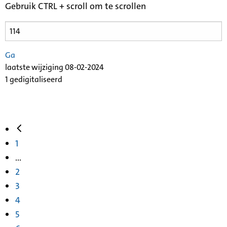
Gebruik CTRL + scroll om te scrollen
Ga
laatste wijziging 08-02-2024
1 gedigitaliseerd
1
...
2
3
4
5