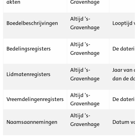
akten
Gravenhage
Altijd 's-
Boedelbeschrijvingen
Looptijd v
Gravenhage
Altijd 's-
Bedelingsregisters
De daterin
Gravenhage
Altijd 's-
Jaar van d
Lidmatenregisters
Gravenhage
dan de dat
Altijd 's-
Vreemdelingenregisters
De daterin
Gravenhage
Altijd 's-
Naamsaannemingen
Datum van
Gravenhage