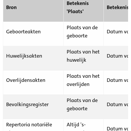
Betekenis
Bron
Betekenis
'Plaats'
Plaats van de
Geboorteakten
Datum van
geboorte
Plaats van het
Huwelijksakten
Datum van
huwelijk
Plaats van het
Overlijdensakten
Datum van
overlijden
Plaats van de
Bevolkingsregister
Datum van
geboorte
Repertoria notariële
Altijd 's-
Datum van