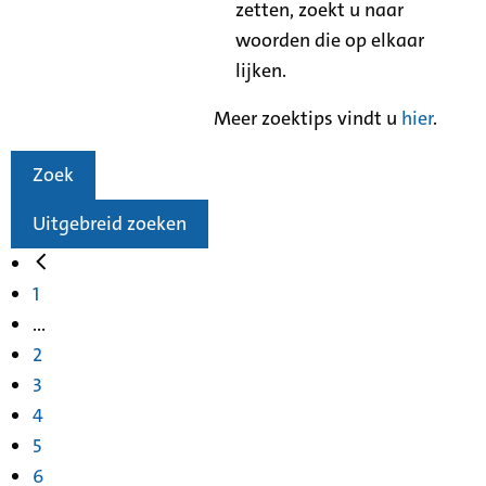
zetten, zoekt u naar
woorden die op elkaar
lijken.
Meer zoektips vindt u
hier
.
Zoek
Uitgebreid zoeken
1
...
2
3
4
5
6