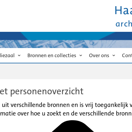
Ha
arc
diezaal
Bronnen en collecties
Over ons
Con
et personenoverzicht
it verschillende bronnen en is vrij toegankelijk
matie over hoe u zoekt en de verschillende bronn