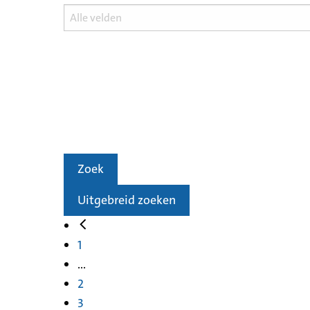
Zoek
Uitgebreid zoeken
1
...
2
3