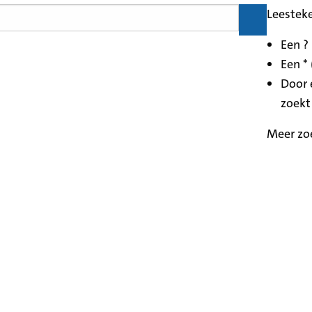
Leestek
Een ?
Een * 
Door 
zoekt
Meer zo