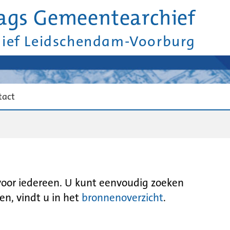
ags Gemeentearchief
hief Leidschendam-Voorburg
tact
 voor iedereen. U kunt eenvoudig zoeken
en, vindt u in het
bronnenoverzicht
.