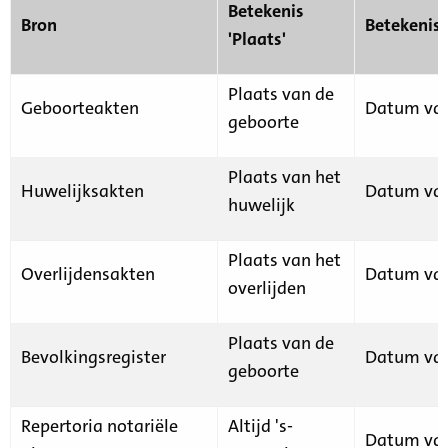
Betekenis
Bron
Betekenis
'Plaats'
Plaats van de
Geboorteakten
Datum van
geboorte
Plaats van het
Huwelijksakten
Datum van
huwelijk
Plaats van het
Overlijdensakten
Datum van
overlijden
Plaats van de
Bevolkingsregister
Datum van
geboorte
Repertoria notariële
Altijd 's-
Datum van