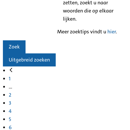
zetten, zoekt u naar
woorden die op elkaar
lijken.
Meer zoektips vindt u
hier
.
Zoek
Uitgebreid zoeken
1
...
2
3
4
5
6