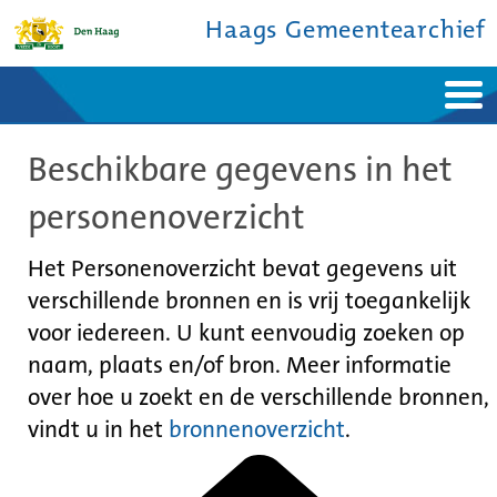
Haags Gemeentearchief
Home
Nieuws
Beschikbare gegevens in het
Ontdek de stad
De studiezaal
Bronnen en collecties
Over ons
personenoverzicht
Contact
Het Personenoverzicht bevat gegevens uit
verschillende bronnen en is vrij toegankelijk
voor iedereen. U kunt eenvoudig zoeken op
naam, plaats en/of bron. Meer informatie
over hoe u zoekt en de verschillende bronnen,
vindt u in het
bronnenoverzicht
.