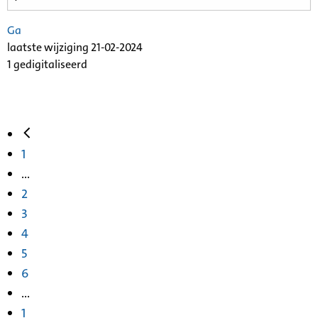
Ga
laatste wijziging 21-02-2024
1 gedigitaliseerd
1
...
2
3
4
5
6
...
1