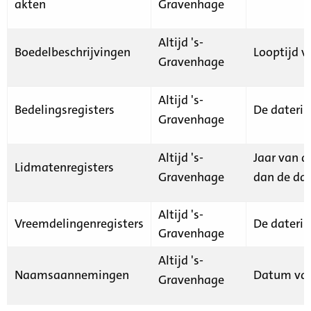
akten
Gravenhage
Altijd 's-
Boedelbeschrijvingen
Looptijd v
Gravenhage
Altijd 's-
Bedelingsregisters
De daterin
Gravenhage
Altijd 's-
Jaar van d
Lidmatenregisters
Gravenhage
dan de dat
Altijd 's-
Vreemdelingenregisters
De daterin
Gravenhage
Altijd 's-
Naamsaannemingen
Datum van
Gravenhage