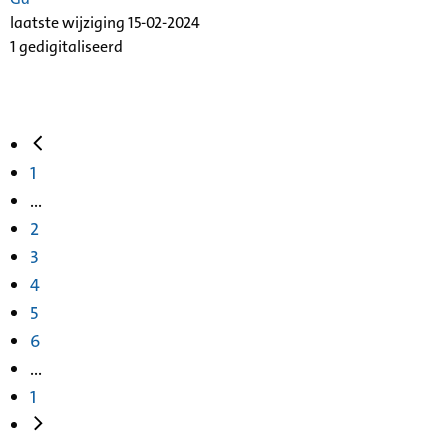
laatste wijziging 15-02-2024
1 gedigitaliseerd
1
...
2
3
4
5
6
...
1