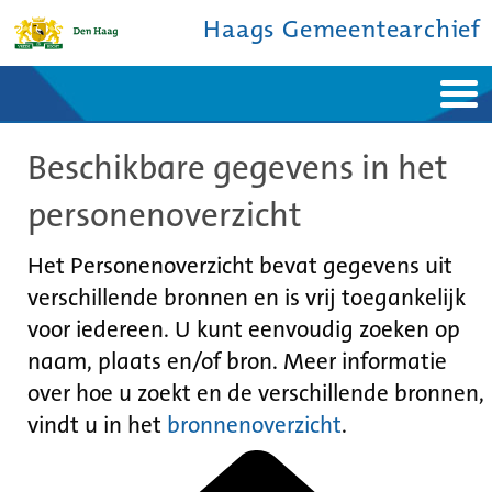
Haags Gemeentearchief
Home
Nieuws
Beschikbare gegevens in het
Ontdek de stad
De studiezaal
Bronnen en collecties
Over ons
personenoverzicht
Contact
Het Personenoverzicht bevat gegevens uit
verschillende bronnen en is vrij toegankelijk
voor iedereen. U kunt eenvoudig zoeken op
naam, plaats en/of bron. Meer informatie
over hoe u zoekt en de verschillende bronnen,
vindt u in het
bronnenoverzicht
.