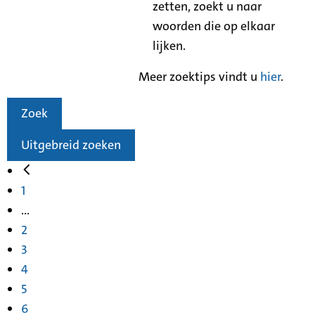
zetten, zoekt u naar
woorden die op elkaar
lijken.
Meer zoektips vindt u
hier
.
Zoek
Uitgebreid zoeken
1
...
2
3
4
5
6