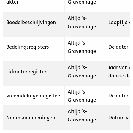
akten
Gravenhage
Altijd 's-
Boedelbeschrijvingen
Looptijd v
Gravenhage
Altijd 's-
Bedelingsregisters
De daterin
Gravenhage
Altijd 's-
Jaar van d
Lidmatenregisters
Gravenhage
dan de dat
Altijd 's-
Vreemdelingenregisters
De daterin
Gravenhage
Altijd 's-
Naamsaannemingen
Datum van
Gravenhage