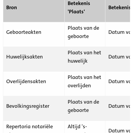
Betekenis
Bron
Betekenis
'Plaats'
Plaats van de
Geboorteakten
Datum van
geboorte
Plaats van het
Huwelijksakten
Datum van
huwelijk
Plaats van het
Overlijdensakten
Datum van
overlijden
Plaats van de
Bevolkingsregister
Datum van
geboorte
Repertoria notariële
Altijd 's-
Datum van