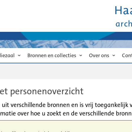
Ha
arc
diezaal
Bronnen en collecties
Over ons
Con
et personenoverzicht
it verschillende bronnen en is vrij toegankelijk
matie over hoe u zoekt en de verschillende bronn