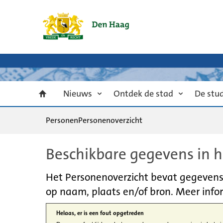
Nieuws
Ontdek de stad
De stu
Personen
Personenoverzicht
Beschikbare gegevens in h
Het Personenoverzicht bevat gegevens u
op naam, plaats en/of bron. Meer infor
Helaas, er is een fout opgetreden