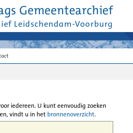
ags Gemeentearchief
hief Leidschendam-Voorburg
tact
 voor iedereen. U kunt eenvoudig zoeken
en, vindt u in het
bronnenoverzicht
.