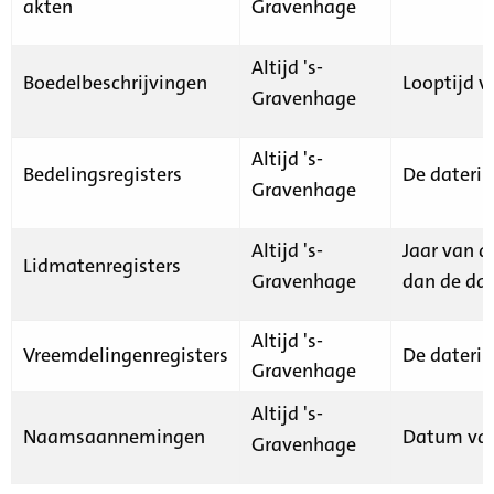
akten
Gravenhage
Altijd 's-
Boedelbeschrijvingen
Looptijd v
Gravenhage
Altijd 's-
Bedelingsregisters
De daterin
Gravenhage
Altijd 's-
Jaar van d
Lidmatenregisters
Gravenhage
dan de dat
Altijd 's-
Vreemdelingenregisters
De daterin
Gravenhage
Altijd 's-
Naamsaannemingen
Datum van
Gravenhage