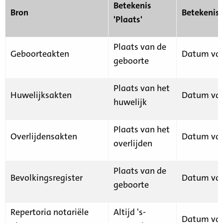
Betekenis
Bron
Betekenis
'Plaats'
Plaats van de
Geboorteakten
Datum van
geboorte
Plaats van het
Huwelijksakten
Datum van
huwelijk
Plaats van het
Overlijdensakten
Datum van
overlijden
Plaats van de
Bevolkingsregister
Datum van
geboorte
Repertoria notariële
Altijd 's-
Datum van