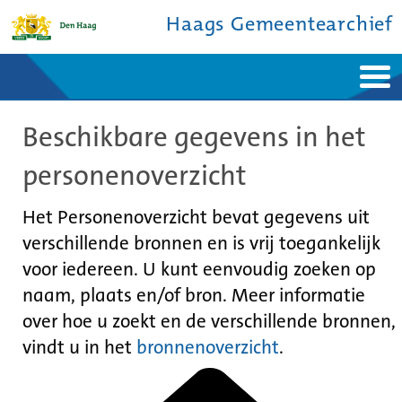
Haags Gemeentearchief
Home
Nieuws
Beschikbare gegevens in het
Ontdek de stad
De studiezaal
Bronnen en collecties
Over ons
personenoverzicht
Contact
Het Personenoverzicht bevat gegevens uit
verschillende bronnen en is vrij toegankelijk
voor iedereen. U kunt eenvoudig zoeken op
naam, plaats en/of bron. Meer informatie
over hoe u zoekt en de verschillende bronnen,
vindt u in het
bronnenoverzicht
.