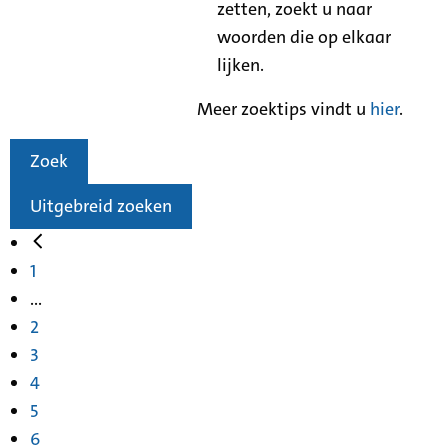
zetten, zoekt u naar
woorden die op elkaar
lijken.
Meer zoektips vindt u
hier
.
Zoek
Uitgebreid zoeken
1
...
2
3
4
5
6