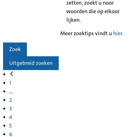
zetten, zoekt u naar
woorden die op elkaar
lijken.
Meer zoektips vindt u
hier
.
Zoek
Uitgebreid zoeken
1
...
2
3
4
5
6