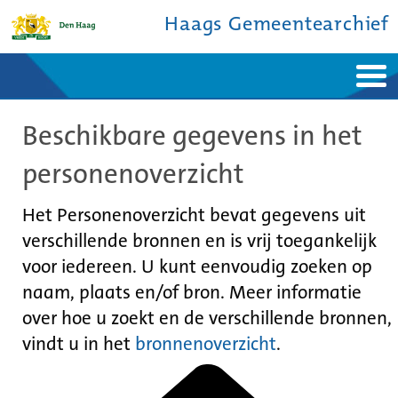
Haags Gemeentearchief
Home
Nieuws
Beschikbare gegevens in het
Ontdek de stad
De studiezaal
Bronnen en collecties
Over ons
personenoverzicht
Contact
Het Personenoverzicht bevat gegevens uit
verschillende bronnen en is vrij toegankelijk
voor iedereen. U kunt eenvoudig zoeken op
naam, plaats en/of bron. Meer informatie
over hoe u zoekt en de verschillende bronnen,
vindt u in het
bronnenoverzicht
.