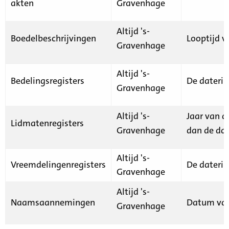
akten
Gravenhage
Altijd 's-
Boedelbeschrijvingen
Looptijd v
Gravenhage
Altijd 's-
Bedelingsregisters
De daterin
Gravenhage
Altijd 's-
Jaar van d
Lidmatenregisters
Gravenhage
dan de dat
Altijd 's-
Vreemdelingenregisters
De daterin
Gravenhage
Altijd 's-
Naamsaannemingen
Datum van
Gravenhage