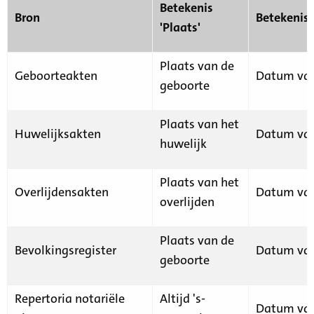
Betekenis
Bron
Betekenis
'Plaats'
Plaats van de
Geboorteakten
Datum van
geboorte
Plaats van het
Huwelijksakten
Datum van
huwelijk
Plaats van het
Overlijdensakten
Datum van
overlijden
Plaats van de
Bevolkingsregister
Datum van
geboorte
Repertoria notariële
Altijd 's-
Datum van