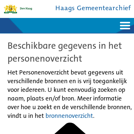
Haags Gemeentearchief
Home
Nieuws
Beschikbare gegevens in het
Ontdek de stad
De studiezaal
Bronnen en collecties
Over ons
personenoverzicht
Contact
Het Personenoverzicht bevat gegevens uit
verschillende bronnen en is vrij toegankelijk
voor iedereen. U kunt eenvoudig zoeken op
naam, plaats en/of bron. Meer informatie
over hoe u zoekt en de verschillende bronnen,
vindt u in het
bronnenoverzicht
.