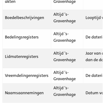
akten
Gravenhage
Altijd 's-
Boedelbeschrijvingen
Looptijd v
Gravenhage
Altijd 's-
Bedelingsregisters
De daterin
Gravenhage
Altijd 's-
Jaar van d
Lidmatenregisters
Gravenhage
dan de dat
Altijd 's-
Vreemdelingenregisters
De daterin
Gravenhage
Altijd 's-
Naamsaannemingen
Datum van
Gravenhage