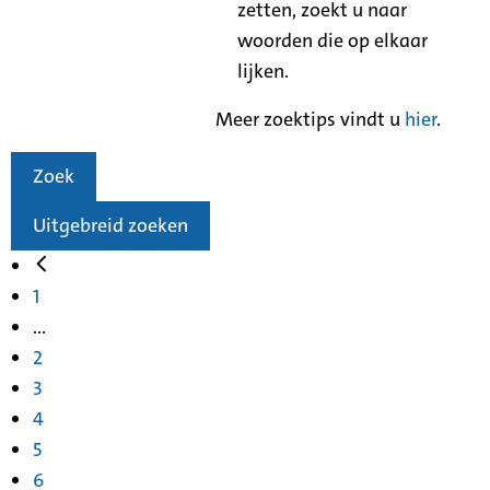
zetten, zoekt u naar
woorden die op elkaar
lijken.
Meer zoektips vindt u
hier
.
Zoek
Uitgebreid zoeken
1
...
2
3
4
5
6