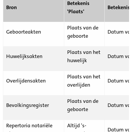
Betekenis
Bron
Betekenis
'Plaats'
Plaats van de
Geboorteakten
Datum van
geboorte
Plaats van het
Huwelijksakten
Datum van
huwelijk
Plaats van het
Overlijdensakten
Datum van
overlijden
Plaats van de
Bevolkingsregister
Datum van
geboorte
Repertoria notariële
Altijd 's-
Datum van