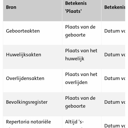
Betekenis
Bron
Betekenis
'Plaats'
Plaats van de
Geboorteakten
Datum van
geboorte
Plaats van het
Huwelijksakten
Datum van
huwelijk
Plaats van het
Overlijdensakten
Datum van
overlijden
Plaats van de
Bevolkingsregister
Datum van
geboorte
Repertoria notariële
Altijd 's-
Datum van