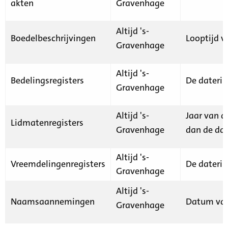
akten
Gravenhage
Altijd 's-
Boedelbeschrijvingen
Looptijd v
Gravenhage
Altijd 's-
Bedelingsregisters
De daterin
Gravenhage
Altijd 's-
Jaar van d
Lidmatenregisters
Gravenhage
dan de dat
Altijd 's-
Vreemdelingenregisters
De daterin
Gravenhage
Altijd 's-
Naamsaannemingen
Datum van
Gravenhage