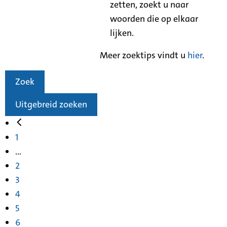
zetten, zoekt u naar
woorden die op elkaar
lijken.
Meer zoektips vindt u
hier
.
Zoek
Uitgebreid zoeken
1
...
2
3
4
5
6