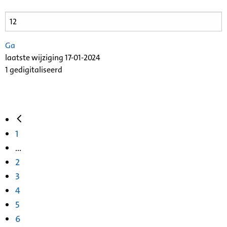
Ga
laatste wijziging 17-01-2024
1 gedigitaliseerd
1
...
2
3
4
5
6