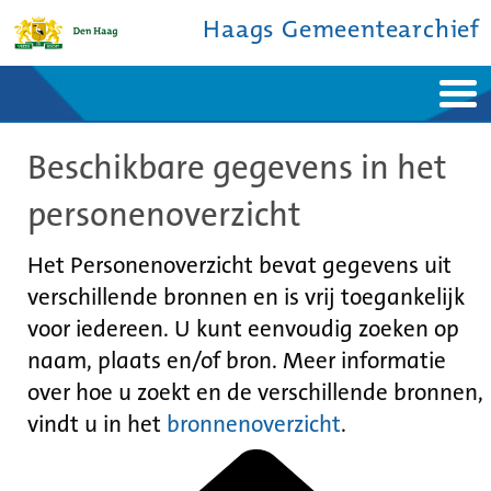
Haags Gemeentearchief
Home
Nieuws
Beschikbare gegevens in het
Ontdek de stad
De studiezaal
Bronnen en collecties
Over ons
personenoverzicht
Contact
Het Personenoverzicht bevat gegevens uit
verschillende bronnen en is vrij toegankelijk
voor iedereen. U kunt eenvoudig zoeken op
naam, plaats en/of bron. Meer informatie
over hoe u zoekt en de verschillende bronnen,
vindt u in het
bronnenoverzicht
.