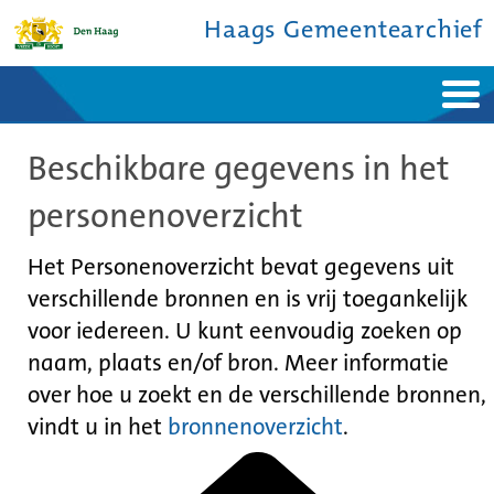
Haags Gemeentearchief
Home
Nieuws
Beschikbare gegevens in het
Ontdek de stad
De studiezaal
Bronnen en collecties
Over ons
personenoverzicht
Contact
Het Personenoverzicht bevat gegevens uit
verschillende bronnen en is vrij toegankelijk
voor iedereen. U kunt eenvoudig zoeken op
naam, plaats en/of bron. Meer informatie
over hoe u zoekt en de verschillende bronnen,
vindt u in het
bronnenoverzicht
.