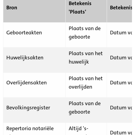
Betekenis
Bron
Betekenis
'Plaats'
Plaats van de
Geboorteakten
Datum van
geboorte
Plaats van het
Huwelijksakten
Datum van
huwelijk
Plaats van het
Overlijdensakten
Datum van
overlijden
Plaats van de
Bevolkingsregister
Datum van
geboorte
Repertoria notariële
Altijd 's-
Datum van