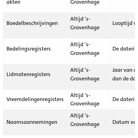
akten
Gravenhage
Altijd 's-
Boedelbeschrijvingen
Looptijd v
Gravenhage
Altijd 's-
Bedelingsregisters
De daterin
Gravenhage
Altijd 's-
Jaar van d
Lidmatenregisters
Gravenhage
dan de dat
Altijd 's-
Vreemdelingenregisters
De daterin
Gravenhage
Altijd 's-
Naamsaannemingen
Datum van
Gravenhage