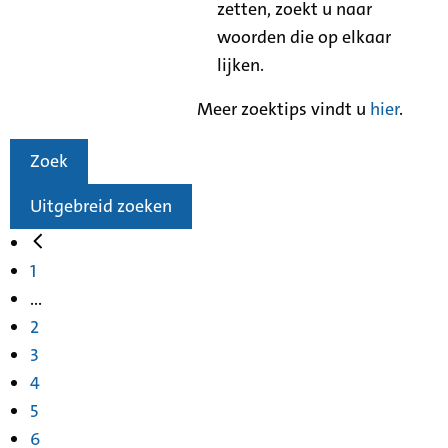
zetten, zoekt u naar
woorden die op elkaar
lijken.
Meer zoektips vindt u
hier
.
Zoek
Uitgebreid zoeken
1
...
2
3
4
5
6