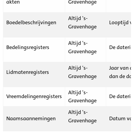
akten
Gravenhage
Altijd 's-
Boedelbeschrijvingen
Looptijd v
Gravenhage
Altijd 's-
Bedelingsregisters
De daterin
Gravenhage
Altijd 's-
Jaar van d
Lidmatenregisters
Gravenhage
dan de dat
Altijd 's-
Vreemdelingenregisters
De daterin
Gravenhage
Altijd 's-
Naamsaannemingen
Datum van
Gravenhage