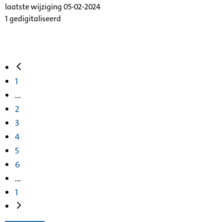
laatste wijziging 05-02-2024
1 gedigitaliseerd
1
...
2
3
4
5
6
...
1