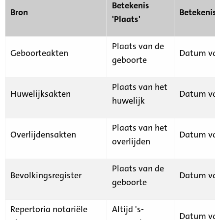
Betekenis
Bron
Betekenis
'Plaats'
Plaats van de
Geboorteakten
Datum van
geboorte
Plaats van het
Huwelijksakten
Datum van
huwelijk
Plaats van het
Overlijdensakten
Datum van
overlijden
Plaats van de
Bevolkingsregister
Datum van
geboorte
Repertoria notariële
Altijd 's-
Datum van