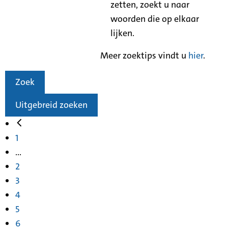
zetten, zoekt u naar
woorden die op elkaar
lijken.
Meer zoektips vindt u
hier
.
Zoek
Uitgebreid zoeken
1
...
2
3
4
5
6