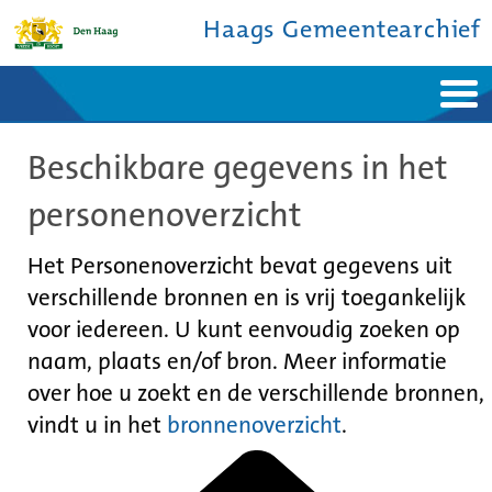
Haags Gemeentearchief
Home
Nieuws
Beschikbare gegevens in het
Ontdek de stad
De studiezaal
Bronnen en collecties
Over ons
personenoverzicht
Contact
Het Personenoverzicht bevat gegevens uit
verschillende bronnen en is vrij toegankelijk
voor iedereen. U kunt eenvoudig zoeken op
naam, plaats en/of bron. Meer informatie
over hoe u zoekt en de verschillende bronnen,
vindt u in het
bronnenoverzicht
.