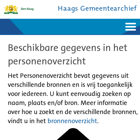
Haags Gemeentearchief
Home
Nieuws
Beschikbare gegevens in het
Ontdek de stad
De studiezaal
Bronnen en collecties
Over ons
personenoverzicht
Contact
Het Personenoverzicht bevat gegevens uit
verschillende bronnen en is vrij toegankelijk
voor iedereen. U kunt eenvoudig zoeken op
naam, plaats en/of bron. Meer informatie
over hoe u zoekt en de verschillende bronnen,
vindt u in het
bronnenoverzicht
.