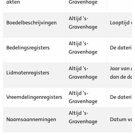
akten
Gravenhage
Altijd 's-
Boedelbeschrijvingen
Looptijd v
Gravenhage
Altijd 's-
Bedelingsregisters
De daterin
Gravenhage
Altijd 's-
Jaar van d
Lidmatenregisters
Gravenhage
dan de dat
Altijd 's-
Vreemdelingenregisters
De daterin
Gravenhage
Altijd 's-
Naamsaannemingen
Datum van
Gravenhage