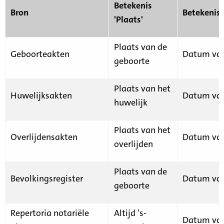
Betekenis
Bron
Betekenis
'Plaats'
Plaats van de
Geboorteakten
Datum van
geboorte
Plaats van het
Huwelijksakten
Datum van
huwelijk
Plaats van het
Overlijdensakten
Datum van
overlijden
Plaats van de
Bevolkingsregister
Datum van
geboorte
Repertoria notariële
Altijd 's-
Datum van