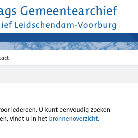
ags Gemeentearchief
hief Leidschendam-Voorburg
tact
 voor iedereen. U kunt eenvoudig zoeken
en, vindt u in het
bronnenoverzicht
.