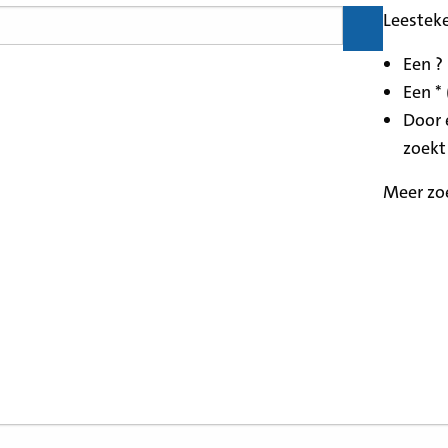
Leestek
Een ?
Een * 
Door 
zoekt
Meer zo