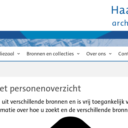
Ha
arc
diezaal
Bronnen en collecties
Over ons
Con
et personenoverzicht
it verschillende bronnen en is vrij toegankelijk
matie over hoe u zoekt en de verschillende bronn