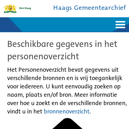
Haags Gemeentearchief
Home
Nieuws
Beschikbare gegevens in het
Ontdek de stad
De studiezaal
Bronnen en collecties
Over ons
personenoverzicht
Contact
Het Personenoverzicht bevat gegevens uit
verschillende bronnen en is vrij toegankelijk
voor iedereen. U kunt eenvoudig zoeken op
naam, plaats en/of bron. Meer informatie
over hoe u zoekt en de verschillende bronnen,
vindt u in het
bronnenoverzicht
.