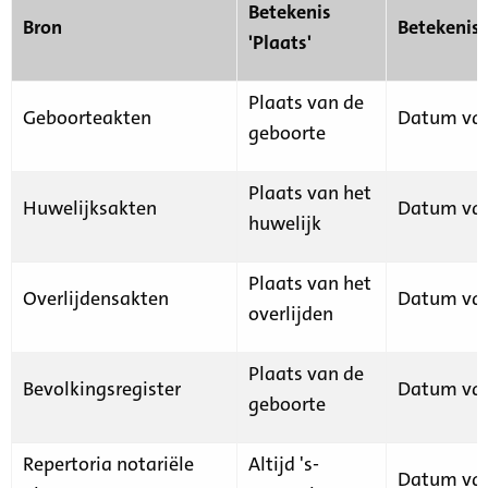
Betekenis
Bron
Betekenis
'Plaats'
Plaats van de
Geboorteakten
Datum van
geboorte
Plaats van het
Huwelijksakten
Datum van
huwelijk
Plaats van het
Overlijdensakten
Datum van
overlijden
Plaats van de
Bevolkingsregister
Datum van
geboorte
Repertoria notariële
Altijd 's-
Datum van