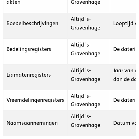
akten
Gravenhage
Altijd 's-
Boedelbeschrijvingen
Looptijd v
Gravenhage
Altijd 's-
Bedelingsregisters
De daterin
Gravenhage
Altijd 's-
Jaar van d
Lidmatenregisters
Gravenhage
dan de dat
Altijd 's-
Vreemdelingenregisters
De daterin
Gravenhage
Altijd 's-
Naamsaannemingen
Datum van
Gravenhage