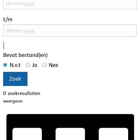
t/m
Bevat bestand(en)
N.v.t
Ja
Nee
Zoek
0
zoekresultaten
weergave: